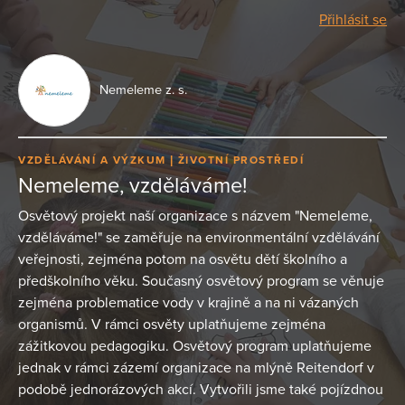
Přihlásit se
Nemeleme z. s.
VZDĚLÁVÁNÍ A VÝZKUM
ŽIVOTNÍ PROSTŘEDÍ
Nemeleme, vzděláváme!
Osvětový projekt naší organizace s názvem "Nemeleme,
vzděláváme!" se zaměřuje na environmentální vzdělávání
veřejnosti, zejména potom na osvětu dětí školního a
předškolního věku. Současný osvětový program se věnuje
zejména problematice vody v krajině a na ni vázaných
organismů. V rámci osvěty uplatňujeme zejména
zážitkovou pedagogiku. Osvětový program uplatňujeme
jednak v rámci zázemí organizace na mlýně Reitendorf v
podobě jednorázových akcí. Vytvořili jsme také pojízdnou