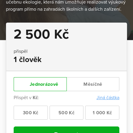
učebnu ekologie, která nám umožňuje realizovat výukový
program přímo na zahradách školních a dalších zařízení.
2 500 Kč
přispěl
1 člověk
Jednorázově
Měsíčně
Přispět v
Kč
:
Jiná částka
300 Kč
500 Kč
1 000 Kč