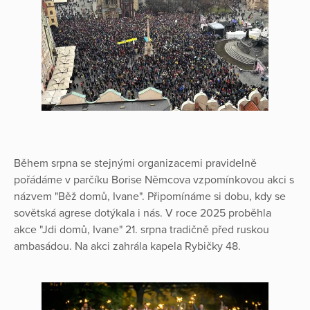
Během srpna se stejnými organizacemi pravidelně
pořádáme v parčíku Borise Němcova vzpomínkovou akci s
názvem "Běž domů, Ivane". Připomínáme si dobu, kdy se
sovětská agrese dotýkala i nás. V roce 2025 proběhla
akce "Jdi domů, Ivane" 21. srpna tradičně před ruskou
ambasádou. Na akci zahrála kapela Rybičky 48.