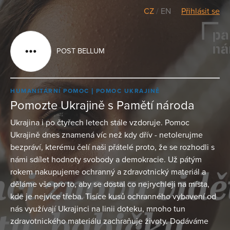
CZ
/
EN
Přihlásit se
POST BELLUM
HUMANITÁRNÍ POMOC
POMOC UKRAJINĚ
Pomozte Ukrajině s Pamětí národa
Ukrajina i po čtyřech letech stále vzdoruje. Pomoc
Ukrajině dnes znamená víc než kdy dřív - netolerujme
bezpráví, kterému čelí naši přátelé proto, že se rozhodli s
námi sdílet hodnoty svobody a demokracie. Už pátým
rokem nakupujeme ochranný a zdravotnický materiál a
děláme vše pro to, aby se dostal co nejrychleji na místa,
kde je nejvíce třeba. Tisíce kusů ochranného vybavení od
nás využívají Ukrajinci na linii doteku, mnoho tun
zdravotnického materiálu zachraňuje životy. Dodáváme