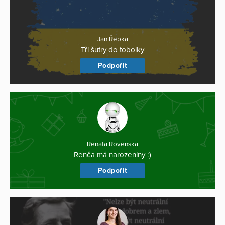
Jan Řepka
Tři šutry do tobolky
Podpořit
Renata Rovenska
Renča má narozeniny :)
Podpořit