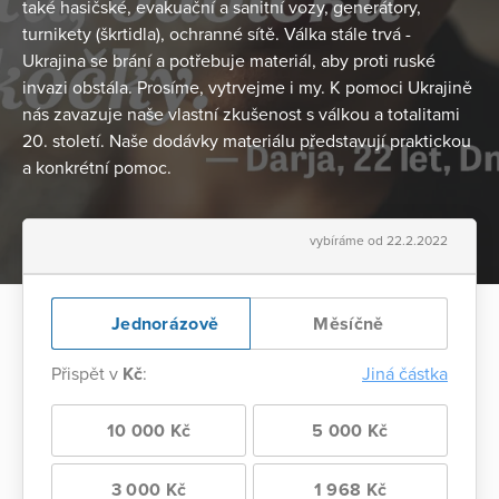
také hasičské, evakuační a sanitní vozy, generátory,
turnikety (škrtidla), ochranné sítě. Válka stále trvá -
Ukrajina se brání a potřebuje materiál, aby proti ruské
invazi obstála. Prosíme, vytrvejme i my. K pomoci Ukrajině
nás zavazuje naše vlastní zkušenost s válkou a totalitami
20. století. Naše dodávky materiálu představují praktickou
a konkrétní pomoc.
vybíráme od 22.2.2022
Jednorázově
Měsíčně
Přispět v
Kč
:
Jiná částka
10 000 Kč
5 000 Kč
3 000 Kč
1 968 Kč