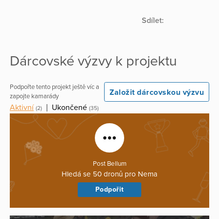
Sdílet:
Dárcovské výzvy k projektu
Podpořte tento projekt ještě víc a
Založit dárcovskou výzvu
zapojte kamarády
Aktivní
|
Ukončené
(2)
(35)
Post Bellum
Hledá se 50 dronů pro Nema
Podpořit