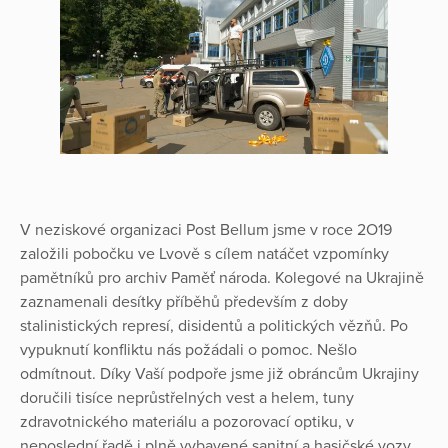
V neziskové organizaci Post Bellum jsme v roce 2O19
založili pobočku ve Lvově s cílem natáčet vzpomínky
pamětníků pro archiv Paměť národa. Kolegové na Ukrajině
zaznamenali desítky příběhů především z doby
stalinistických represí, disidentů a politických vězňů. Po
vypuknutí konfliktu nás požádali o pomoc. Nešlo
odmítnout. Díky Vaší podpoře jsme již obráncům Ukrajiny
doručili tisíce neprůstřelných vest a helem, tuny
zdravotnického materiálu a pozorovací optiku, v
neposlední řadě i plně vybavené sanitní a hasičské vozy.