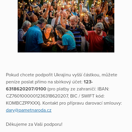
Pokud chcete podpořit Ukrajinu vyšší částkou, můžete
peníze poslat přímo na sbírkový účet:
123-
6318620207/0100
(pro platby ze zahraničí: IBAN:
CZ7601000001236318620207, BIC / SWIFT kód:
KOMBCZPPXXX). Kontakt pro přípravu darovací smlouvy:
dary@pametnaroda.cz
Děkujeme za Vaši podporu!