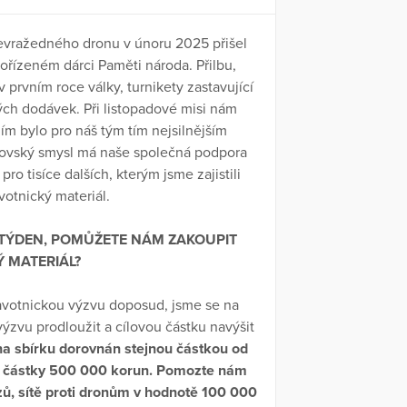
bevražedného dronu v únoru 2025 přišel
pořízeném dárci Paměti národa. Přilbu,
 prvním roce války, turnikety zastavující
ých dodávek. Při listopadové misi nám
ním bylo pro náš tým tím nejsilnějším
brovský smysl má naše společná podpora
pro tisíce dalších, kterým jsme zajistili
otnický materiál.
 TÝDEN, POMŮŽETE NÁM ZAKOUPIT
 MATERIÁL?
ravotnickou výzvu doposud, jsme se na
ýzvu prodloužit a cílovou částku navýšit
a sbírku dorovnán stejnou částkou od
vé částky 500 000 korun. Pomozte nám
zů, sítě proti dronům v hodnotě 100 000