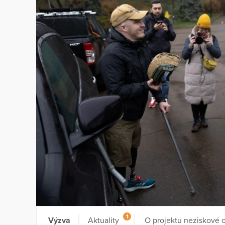
1
Výzva
Aktuality
O projektu neziskové 