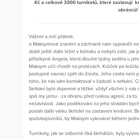
Kč a celkově 3300 turniketů, které zastavují k
obránců!
Vážení a milí přátelé,
o Maksymově zranění a záchraně nám vyprávěli nej
době ještě stále ležel v kómatu a nebylo jisté, ja
přítelkyně Angela, která dlouhé týdny seděla u jeh
Maksym učil chodit na protézách. Krůček po krůčku
postupně navrací zpět do života. Jeho cesta není 
toho, že nás sám kontaktoval s žádostí o setkání. C
Setkání bylo dojemné a těžké, vždyť všichni z nás
spíš my jemu - za obranu před ruskou agresí, za to,
nezávislost. Jako poděkování za jeho strádání bych
poslali další várku škrtidel na zastavení krvácení.
spolubojovníků, by Maksym vykrvácel během jedné
Turnikety, jak se odborně říká škrtidlům, byly vyv