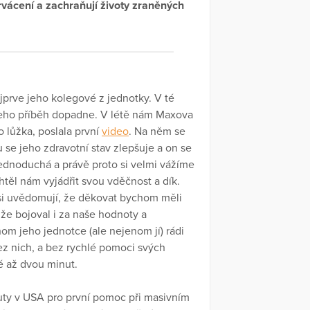
rvácení a zachraňují životy zraněných
prve jeho kolegové z jednotky. V té
k jeho příběh dopadne. V létě nám Maxova
o lůžka, poslala první
video
. Na něm se
 se jeho zdravotní stav zlepšuje a on se
jednoduchá a právě proto si velmi vážíme
htěl nám vyjádřit svou vděčnost a dík.
 si uvědomují, že děkovat bychom měli
 že bojoval i za naše hodnoty a
om jeho jednotce (ale nejenom jí) rádi
 Bez nich, a bez rychlé pomoci svých
 až dvou minut.
inuty v USA pro první pomoc při masivním