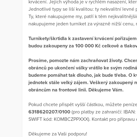
krvácení. Jejich výhoda je v rychlém nasazení, kte
Jednotlivé typy se liší kvalitou: ty nekvalitní levné
Ty, které nakupujeme my, patří k těm nejkvalitnějš
nakupujeme jeden turniket za výrazně nižší cenu, 
Turnikety/škrtidla k zastavení krvácení pořizuje
budou zakoupeny za 100 000 Kč celkově a tlako
Prosíme, pomozte nám zachraňovat životy. Chcem
obránců po ukončení války vrátilo ke svým rodin
budeme pomáhat tak dlouho, jak bude třeba. O kva
jednotek stále velký zájem. Veškerý zakoupený m
obráncům na frontové linii. Děkujeme Vám.
Pokud chcete přispět vyšší částkou, můžete peníze
6318620207/0100
(pro platby ze zahraničí: IBA
SWIFT kód: KOMBCZPPXXX). Kontakt pro přípravu 
Děkujeme za Vaši podporu!