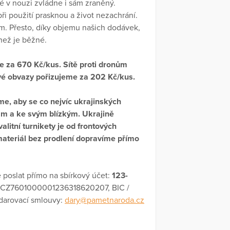
ré v nouzi zvládne i sám zraněný.
 při použití prasknou a život nezachrání.
ím. Přesto, díky objemu našich dodávek,
než je běžné.
me za 670 Kč/kus. Sítě proti dronům
vé obvazy pořizujeme za 202 Kč/kus.
e, aby se co nejvíc ukrajinských
ám a ke svým blízkým. Ukrajině
litní turnikety je od frontových
ateriál bez prodlení dopravíme přímo
 poslat přímo na sbírkový účet:
123-
N: CZ7601000001236318620207, BIC /
darovací smlouvy:
dary@pametnaroda.cz