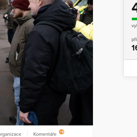
vy
př
1
+9
organizace
Komentáře