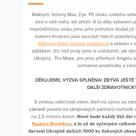
Maksym, řečený Max, žije. Při útoku ruského se
sice o obě nohy, ale přežil. A to díky vybavení 
neprůstřelnou vestu jsme jeho jednotce dodali již v
masivní krvácení jsou součástí našich pravideln
Maksym přišel osobně poděkovat
a setkání s 
zážitkem. Víc než jindy jsme si uvědomili, jak o
Ukrajiny . Pro Maxe, pro jeho přítelkyni Angelu a 
ochranné prostředky a zdrav
DĚKUJEME, VÝZVA SPLNĚNA! ZBÝVÁ JEŠTĚ
DALŠÍ ZDRAVOTNICKÝ
S velikou vděčností všem, kteří na výzvu na zd
základě proseb od ukrajinských partnerů rozhodli v
na 2,5 milionu korun.
Nově bude každý Váš dar n
Nadace Benetheo
, a to až do vyčerpání celko
darovat Ukrajině dalších 1000 ks tlakových obva