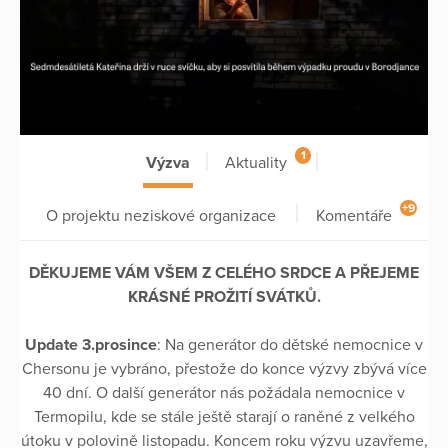
1
Výzva
Aktuality
+9
O projektu neziskové organizace
Komentáře
DĚKUJEME VÁM VŠEM Z CELÉHO SRDCE A PŘEJEME
KRÁSNÉ PROŽITÍ SVÁTKŮ.
Update 3.prosince
: Na generátor do dětské nemocnice v
Chersonu je vybráno, přestože do konce výzvy zbývá více
40 dní. O další generátor nás požádala nemocnice v
Termopilu, kde se stále ještě starají o raněné z velkého
útoku v polovině listopadu. Koncem roku výzvu uzavřeme,