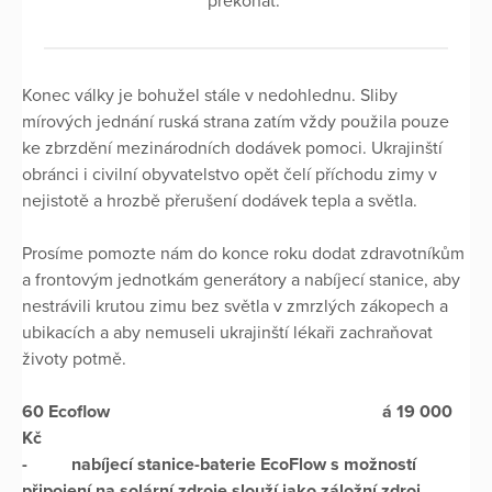
překonat.
Konec války je bohužel stále v nedohlednu. Sliby
mírových jednání ruská strana zatím vždy použila pouze
ke zbrzdění mezinárodních dodávek pomoci. Ukrajinští
obránci i civilní obyvatelstvo opět čelí příchodu zimy v
nejistotě a hrozbě přerušení dodávek tepla a světla.
Prosíme pomozte nám do konce roku dodat zdravotníkům
a frontovým jednotkám generátory a nabíjecí stanice, aby
nestrávili krutou zimu bez světla v zmrzlých zákopech a
ubikacích a aby nemuseli ukrajinští lékaři zachraňovat
životy potmě.
60 Ecoflow á 19 000
Kč
- nabíjecí stanice-baterie EcoFlow s možností
připojení na solární zdroje slouží jako záložní zdroj