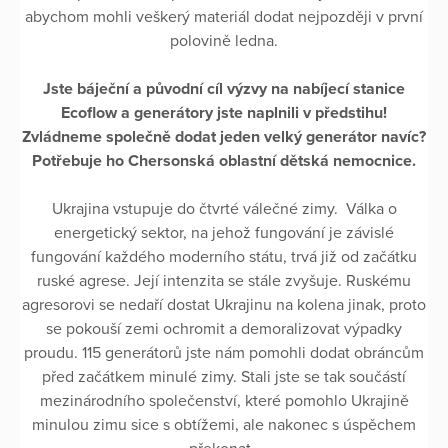
abychom mohli veškerý materiál dodat nejpozději v první
polovině ledna.
Jste báječní a původní cíl výzvy na nabíjecí stanice
Ecoflow a generátory jste naplnili v předstihu!
Zvládneme společně dodat jeden velký generátor navíc?
Potřebuje ho Chersonská oblastní dětská nemocnice.
Ukrajina vstupuje do čtvrté válečné zimy. Válka o
energetický sektor, na jehož fungování je závislé
fungování každého moderního státu, trvá již od začátku
ruské agrese. Její intenzita se stále zvyšuje. Ruskému
agresorovi se nedaří dostat Ukrajinu na kolena jinak, proto
se pokouší zemi ochromit a demoralizovat výpadky
proudu. 115 generátorů jste nám pomohli dodat obráncům
před začátkem minulé zimy. Stali jste se tak součástí
mezinárodního společenství, které pomohlo Ukrajině
minulou zimu sice s obtížemi, ale nakonec s úspěchem