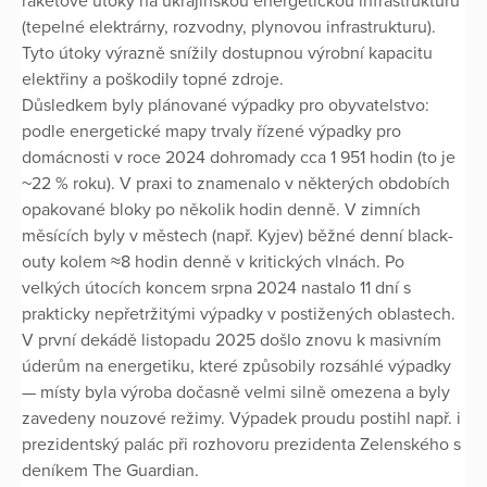
raketové útoky na ukrajinskou energetickou infrastrukturu
(tepelné elektrárny, rozvodny, plynovou infrastrukturu).
Tyto útoky výrazně snížily dostupnou výrobní kapacitu
elektřiny a poškodily topné zdroje.
Důsledkem byly plánované výpadky pro obyvatelstvo:
podle energetické mapy trvaly řízené výpadky pro
domácnosti v roce 2024 dohromady cca 1 951 hodin (to je
~22 % roku). V praxi to znamenalo v některých obdobích
opakované bloky po několik hodin denně. V zimních
měsících byly v městech (např. Kyjev) běžné denní black-
outy kolem ≈8 hodin denně v kritických vlnách. Po
velkých útocích koncem srpna 2024 nastalo 11 dní s
prakticky nepřetržitými výpadky v postižených oblastech.
V první dekádě listopadu 2025 došlo znovu k masivním
úderům na energetiku, které způsobily rozsáhlé výpadky
— místy byla výroba dočasně velmi silně omezena a byly
zavedeny nouzové režimy. Výpadek proudu postihl např. i
prezidentský palác při rozhovoru prezidenta Zelenského s
deníkem The Guardian.