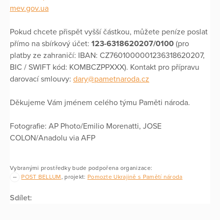
mev.gov.ua
Pokud chcete přispět vyšší částkou, můžete peníze poslat
přímo na sbírkový účet:
123-6318620207/0100
(pro
platby ze zahraničí: IBAN: CZ7601000001236318620207,
BIC / SWIFT kód: KOMBCZPPXXX). Kontakt pro přípravu
darovací smlouvy:
dary@pametnaroda.cz
Děkujeme Vám jménem celého týmu Paměti národa.
Fotografie: AP Photo/Emilio Morenatti, JOSE
COLON/Anadolu via AFP
Vybranými prostředky bude podpořena organizace:
POST BELLUM
, projekt:
Pomozte Ukrajině s Pamětí národa
Sdílet: