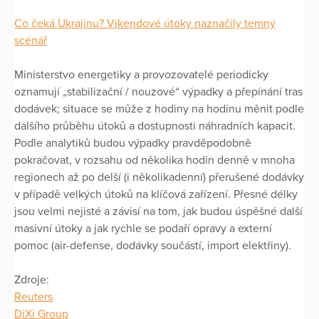
Co čeká Ukrajinu? Víkendové útoky naznačily temný
scénář
Ministerstvo energetiky a provozovatelé periodicky
oznamují „stabilizační / nouzové“ výpadky a přepínání tras
dodávek; situace se může z hodiny na hodinu měnit podle
dalšího průběhu útoků a dostupnosti náhradních kapacit.
Podle analytiků budou výpadky pravděpodobně
pokračovat, v rozsahu od několika hodin denně v mnoha
regionech až po delší (i několikadenní) přerušené dodávky
v případě velkých útoků na klíčová zařízení. Přesné délky
jsou velmi nejisté a závisí na tom, jak budou úspěšné další
masivní útoky a jak rychle se podaří opravy a externí
pomoc (air-defense, dodávky součástí, import elektřiny).
Zdroje:
Reuters
DiXi Group