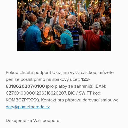
Pokud chcete podpořit Ukrajinu vyšší částkou, můžete
peníze poslat přímo na sbírkový účet:
123-
6318620207/0100
(pro platby ze zahraničí: IBAN:
CZ7601000001236318620207, BIC / SWIFT kód:
KOMBCZPPXXX). Kontakt pro přípravu darovací smlouvy:
dary@pametnaroda.cz
Děkujeme za Vaši podporu!