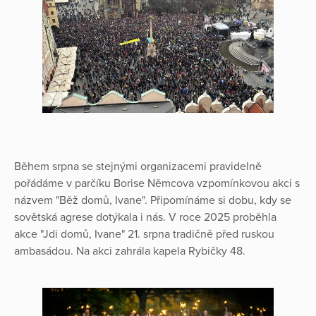
Během srpna se stejnými organizacemi pravidelně
pořádáme v parčíku Borise Němcova vzpomínkovou akci s
názvem "Běž domů, Ivane". Připomínáme si dobu, kdy se
sovětská agrese dotýkala i nás. V roce 2025 proběhla
akce "Jdi domů, Ivane" 21. srpna tradičně před ruskou
ambasádou. Na akci zahrála kapela Rybičky 48.