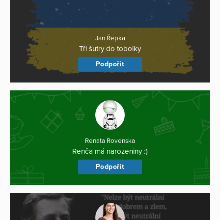
Jan Řepka
Tři šutry do tobolky
Podpořit
Renata Rovenska
Renča má narozeniny :)
Podpořit