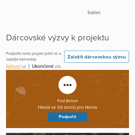
Sdílet:
Dárcovské výzvy k projektu
Podpořte tento projekt ještě víc a
Založit dárcovskou výzvu
zapojte kamarády
Aktivní
|
Ukončené
(2)
(35)
Post Bellum
Hledá se 50 dronů pro Nema
Podpořit