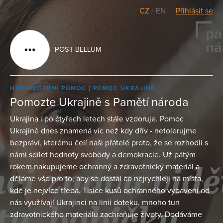
CZ
/
EN
Přihlásit se
POST BELLUM
HUMANITÁRNÍ POMOC
POMOC UKRAJINĚ
Pomozte Ukrajině s Pamětí národa
Ukrajina i po čtyřech letech stále vzdoruje. Pomoc
Ukrajině dnes znamená víc než kdy dřív - netolerujme
bezpráví, kterému čelí naši přátelé proto, že se rozhodli s
námi sdílet hodnoty svobody a demokracie. Už pátým
rokem nakupujeme ochranný a zdravotnický materiál a
děláme vše pro to, aby se dostal co nejrychleji na místa,
kde je nejvíce třeba. Tisíce kusů ochranného vybavení od
nás využívají Ukrajinci na linii doteku, mnoho tun
zdravotnického materiálu zachraňuje životy. Dodáváme