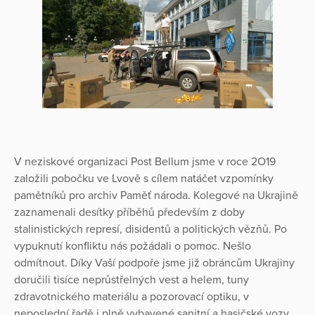
V neziskové organizaci Post Bellum jsme v roce 2O19
založili pobočku ve Lvově s cílem natáčet vzpomínky
pamětníků pro archiv Paměť národa. Kolegové na Ukrajině
zaznamenali desítky příběhů především z doby
stalinistických represí, disidentů a politických vězňů. Po
vypuknutí konfliktu nás požádali o pomoc. Nešlo
odmítnout. Díky Vaší podpoře jsme již obráncům Ukrajiny
doručili tisíce neprůstřelných vest a helem, tuny
zdravotnického materiálu a pozorovací optiku, v
neposlední řadě i plně vybavené sanitní a hasičské vozy.