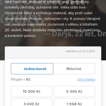
také hasičské, evakuační a sanitní vozy, generátory,
turnikety (škrtidla), ochranné sítě. Válka stále trvá -
Ukrajina se brání a potřebuje materiál, aby proti ruské
invazi obstála. Prosíme, vytrvejme i my. K pomoci Ukrajině
nás zavazuje naše vlastní zkušenost s válkou a totalitami
20. století. Naše dodávky materiálu představují praktickou
a konkrétní pomoc.
vybíráme od 22.2.2022
Jednorázově
Měsíčně
Přispět v
Kč
:
Jiná částka
10 000 Kč
5 000 Kč
3 000 Kč
1 968 Kč