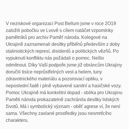
V neziskové organizaci Post Bellum jsme v roce 2O19
založili pobočku ve Lvově s cílem natáčet vzpomínky
pamětníků pro archiv Paměť národa. Kolegové na
Ukrajině zaznamenali desítky příběhů především z doby
stalinistických represí, disidentů a politických vězňů. Po
vypuknutí konfliktu nás požádali o pomoc. Nešlo
odmítnout. Díky Vaší podpoře jsme již obráncům Ukrajiny
doručili tisíce neprůstřelných vest a helem, tuny
zdravotnického materiálu a pozorovací optiku, v
neposlední řadě i plně vybavené sanitní a hasičské vozy.
Pomoc Ukrajině má konkrétní dopad - sbírka pro Ukrajinu
Paměti národa prokazatelně zachránila desítky lidských
životů. Má i symbolický význam - oběť agrese ví, že není
sama. Všechny zaslané prostředky jsou nesmrtícího
charakteru.