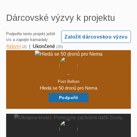
Dárcovské výzvy k projektu
Podpořte tento projekt ještě
Založit dárcovskou výzvu
víc a zapojte kamarády
Aktivní
|
Ukončené
(2)
(35)
Post Bellum
Hledá se 50 dronů pro Nema
Podpořit