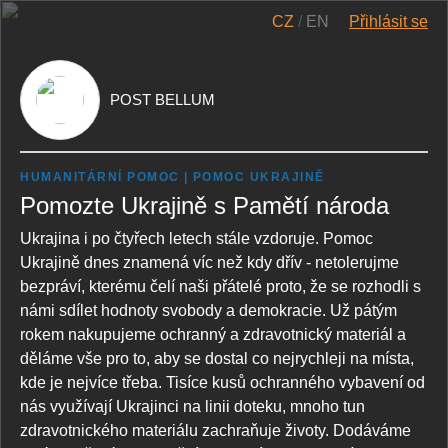
CZ
/
EN
Přihlásit se
POST BELLUM
HUMANITÁRNÍ POMOC
POMOC UKRAJINĚ
Pomozte Ukrajině s Pamětí národa
Ukrajina i po čtyřech letech stále vzdoruje. Pomoc
Ukrajině dnes znamená víc než kdy dřív - netolerujme
bezpráví, kterému čelí naši přátelé proto, že se rozhodli s
námi sdílet hodnoty svobody a demokracie. Už pátým
rokem nakupujeme ochranný a zdravotnický materiál a
děláme vše pro to, aby se dostal co nejrychleji na místa,
kde je nejvíce třeba. Tisíce kusů ochranného vybavení od
nás využívají Ukrajinci na linii doteku, mnoho tun
zdravotnického materiálu zachraňuje životy. Dodáváme