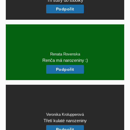
Tři šutry do tobolky
Podpořit
Renata Rovenska
Renča má narozeniny :)
Podpořit
Veronika Krolupperová
Třetí kulaté narozeniny
Podpořit