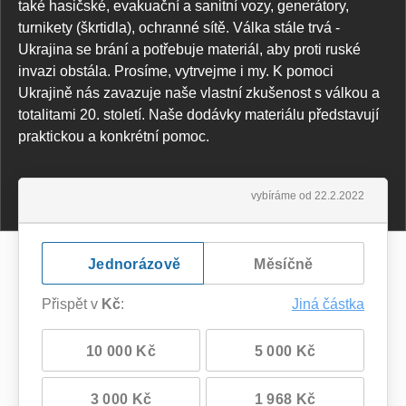
také hasičské, evakuační a sanitní vozy, generátory,
turnikety (škrtidla), ochranné sítě. Válka stále trvá -
Ukrajina se brání a potřebuje materiál, aby proti ruské
invazi obstála. Prosíme, vytrvejme i my. K pomoci
Ukrajině nás zavazuje naše vlastní zkušenost s válkou a
totalitami 20. století. Naše dodávky materiálu představují
praktickou a konkrétní pomoc.
vybíráme od 22.2.2022
Jednorázově
Měsíčně
Přispět v
Kč
:
Jiná částka
10 000 Kč
5 000 Kč
3 000 Kč
1 968 Kč