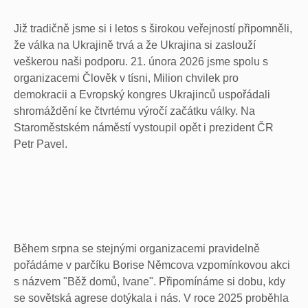
Již tradičně jsme si i letos s širokou veřejností připomněli,
že válka na Ukrajině trvá a že Ukrajina si zaslouží
veškerou naši podporu. 21. února 2026 jsme spolu s
organizacemi Člověk v tísni, Milion chvilek pro
demokracii a Evropský kongres Ukrajinců uspořádali
shromáždění ke čtvrtému výročí začátku války. Na
Staroměstském náměstí vystoupil opět i prezident ČR
Petr Pavel.
Během srpna se stejnými organizacemi pravidelně
pořádáme v parčíku Borise Němcova vzpomínkovou akci
s názvem "Běž domů, Ivane". Připomínáme si dobu, kdy
se sovětská agrese dotýkala i nás. V roce 2025 proběhla