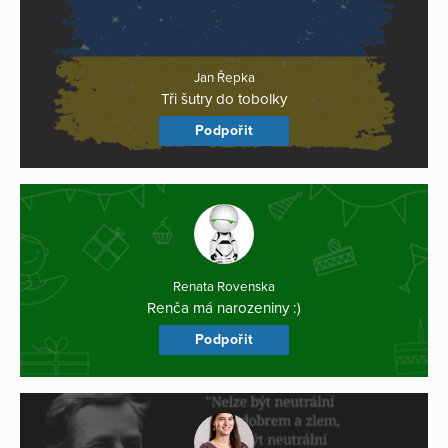
Jan Řepka
Tři šutry do tobolky
Podpořit
Renata Rovenska
Renča má narozeniny :)
Podpořit