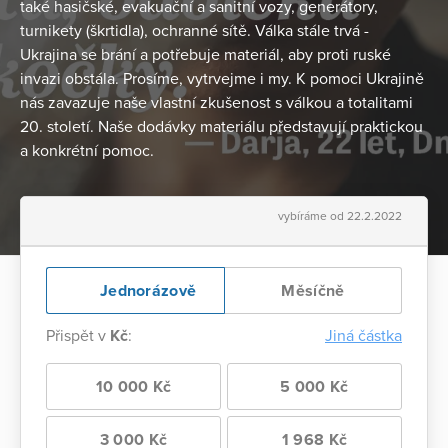
také hasičské, evakuační a sanitní vozy, generátory,
turnikety (škrtidla), ochranné sítě. Válka stále trvá -
Ukrajina se brání a potřebuje materiál, aby proti ruské
invazi obstála. Prosíme, vytrvejme i my. K pomoci Ukrajině
nás zavazuje naše vlastní zkušenost s válkou a totalitami
20. století. Naše dodávky materiálu představují praktickou
a konkrétní pomoc.
vybíráme od 22.2.2022
Jednorázově
Měsíčně
Přispět v
Kč
:
Jiná částka
10 000 Kč
5 000 Kč
3 000 Kč
1 968 Kč