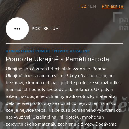
CZ
/
EN
Přihlásit se
POST BELLUM
HUMANITÁRNÍ POMOC
POMOC UKRAJINĚ
Pomozte Ukrajině s Pamětí národa
Ukrajina i po čtyřech letech stále vzdoruje. Pomoc
Ukrajině dnes znamená víc než kdy dřív - netolerujme
bezpráví, kterému čelí naši přátelé proto, že se rozhodli s
námi sdílet hodnoty svobody a demokracie. Už pátým
rokem nakupujeme ochranný a zdravotnický materiál a
děláme vše pro to, aby se dostal co nejrychleji na místa,
kde je nejvíce třeba. Tisíce kusů ochranného vybavení od
nás využívají Ukrajinci na linii doteku, mnoho tun
zdravotnického materiálu zachraňuje životy. Dodáváme