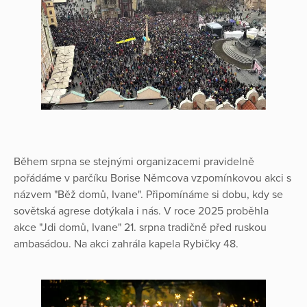
Během srpna se stejnými organizacemi pravidelně
pořádáme v parčíku Borise Němcova vzpomínkovou akci s
názvem "Běž domů, Ivane". Připomínáme si dobu, kdy se
sovětská agrese dotýkala i nás. V roce 2025 proběhla
akce "Jdi domů, Ivane" 21. srpna tradičně před ruskou
ambasádou. Na akci zahrála kapela Rybičky 48.