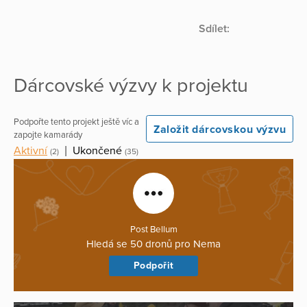
Sdílet:
Dárcovské výzvy k projektu
Podpořte tento projekt ještě víc a
Založit dárcovskou výzvu
zapojte kamarády
Aktivní
|
Ukončené
(2)
(35)
Post Bellum
Hledá se 50 dronů pro Nema
Podpořit