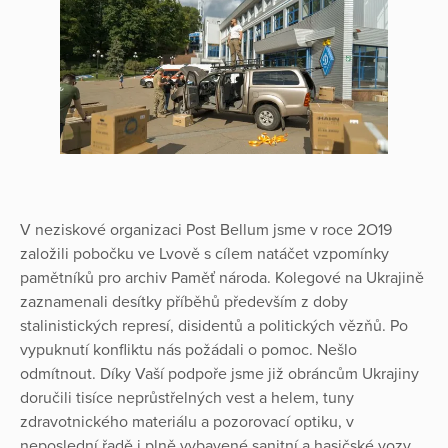
V neziskové organizaci Post Bellum jsme v roce 2O19
založili pobočku ve Lvově s cílem natáčet vzpomínky
pamětníků pro archiv Paměť národa. Kolegové na Ukrajině
zaznamenali desítky příběhů především z doby
stalinistických represí, disidentů a politických vězňů. Po
vypuknutí konfliktu nás požádali o pomoc. Nešlo
odmítnout. Díky Vaší podpoře jsme již obráncům Ukrajiny
doručili tisíce neprůstřelných vest a helem, tuny
zdravotnického materiálu a pozorovací optiku, v
neposlední řadě i plně vybavené sanitní a hasičské vozy.