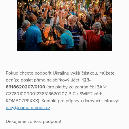
Pokud chcete podpořit Ukrajinu vyšší částkou, můžete
peníze poslat přímo na sbírkový účet:
123-
6318620207/0100
(pro platby ze zahraničí: IBAN:
CZ7601000001236318620207, BIC / SWIFT kód:
KOMBCZPPXXX). Kontakt pro přípravu darovací smlouvy:
dary@pametnaroda.cz
Děkujeme za Vaši podporu!