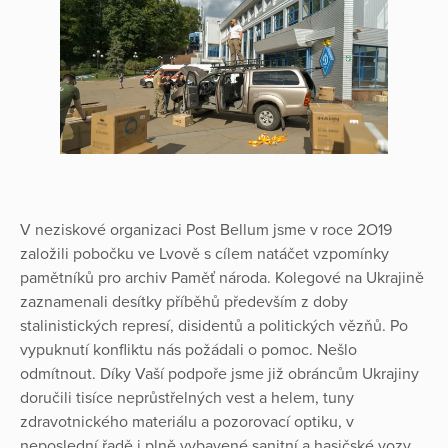
V neziskové organizaci Post Bellum jsme v roce 2O19
založili pobočku ve Lvově s cílem natáčet vzpomínky
pamětníků pro archiv Paměť národa. Kolegové na Ukrajině
zaznamenali desítky příběhů především z doby
stalinistických represí, disidentů a politických vězňů. Po
vypuknutí konfliktu nás požádali o pomoc. Nešlo
odmítnout. Díky Vaší podpoře jsme již obráncům Ukrajiny
doručili tisíce neprůstřelných vest a helem, tuny
zdravotnického materiálu a pozorovací optiku, v
neposlední řadě i plně vybavené sanitní a hasičské vozy.