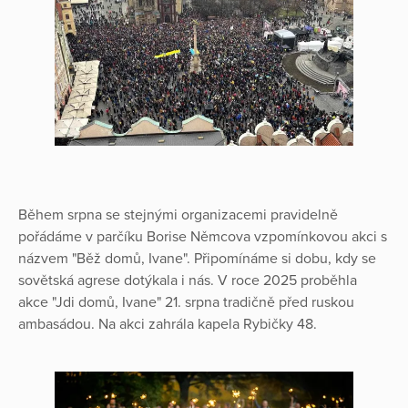
Během srpna se stejnými organizacemi pravidelně
pořádáme v parčíku Borise Němcova vzpomínkovou akci s
názvem "Běž domů, Ivane". Připomínáme si dobu, kdy se
sovětská agrese dotýkala i nás. V roce 2025 proběhla
akce "Jdi domů, Ivane" 21. srpna tradičně před ruskou
ambasádou. Na akci zahrála kapela Rybičky 48.