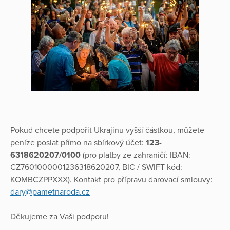
Pokud chcete podpořit Ukrajinu vyšší částkou, můžete
peníze poslat přímo na sbírkový účet:
123-
6318620207/0100
(pro platby ze zahraničí: IBAN:
CZ7601000001236318620207, BIC / SWIFT kód:
KOMBCZPPXXX). Kontakt pro přípravu darovací smlouvy:
dary@pametnaroda.cz
Děkujeme za Vaši podporu!