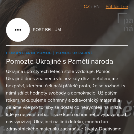
CZ
/
EN
Přihlásit se
POST BELLUM
HUMANITÁRNÍ POMOC
POMOC UKRAJINĚ
Pomozte Ukrajině s Pamětí národa
Ukrajina i po čtyřech letech stále vzdoruje. Pomoc
Ukrajině dnes znamená víc než kdy dřív - netolerujme
bezpráví, kterému čelí naši přátelé proto, že se rozhodli s
námi sdílet hodnoty svobody a demokracie. Už pátým
rokem nakupujeme ochranný a zdravotnický materiál a
děláme vše pro to, aby se dostal co nejrychleji na místa,
kde je nejvíce třeba. Tisíce kusů ochranného vybavení od
nás využívají Ukrajinci na linii doteku, mnoho tun
zdravotnického materiálu zachraňuje životy. Dodáváme