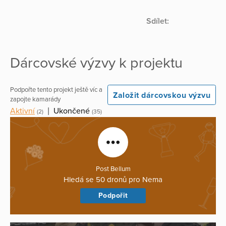
Sdílet:
Dárcovské výzvy k projektu
Podpořte tento projekt ještě víc a
Založit dárcovskou výzvu
zapojte kamarády
Aktivní
|
Ukončené
(2)
(35)
Post Bellum
Hledá se 50 dronů pro Nema
Podpořit