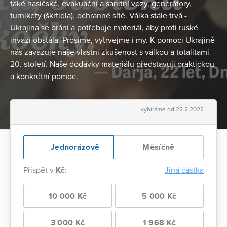
také hasičské, evakuační a sanitní vozy, generátory,
turnikety (škrtidla), ochranné sítě. Válka stále trvá -
Ukrajina se brání a potřebuje materiál, aby proti ruské
invazi obstála. Prosíme, vytrvejme i my. K pomoci Ukrajině
nás zavazuje naše vlastní zkušenost s válkou a totalitami
20. století. Naše dodávky materiálu představují praktickou
a konkrétní pomoc.
vybíráme od 22.2.2022
Jednorázově
Měsíčně
Přispět v
Kč
:
Jiná částka
10 000 Kč
5 000 Kč
3 000 Kč
1 968 Kč