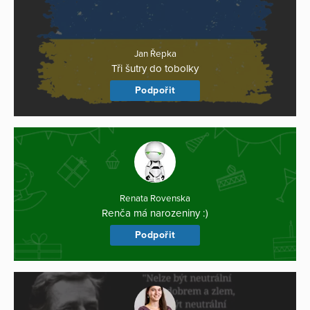
Jan Řepka
Tři šutry do tobolky
Podpořit
Renata Rovenska
Renča má narozeniny :)
Podpořit