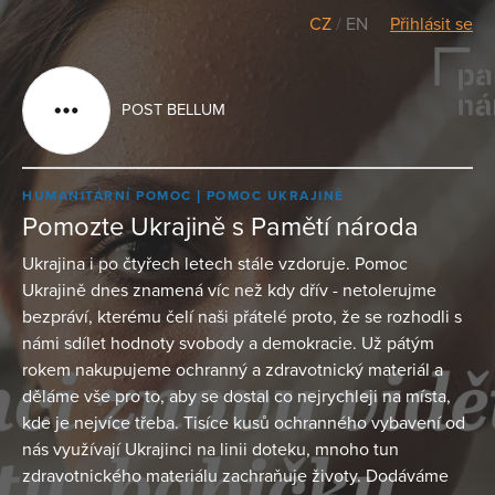
CZ
/
EN
Přihlásit se
POST BELLUM
HUMANITÁRNÍ POMOC
POMOC UKRAJINĚ
Pomozte Ukrajině s Pamětí národa
Ukrajina i po čtyřech letech stále vzdoruje. Pomoc
Ukrajině dnes znamená víc než kdy dřív - netolerujme
bezpráví, kterému čelí naši přátelé proto, že se rozhodli s
námi sdílet hodnoty svobody a demokracie. Už pátým
rokem nakupujeme ochranný a zdravotnický materiál a
děláme vše pro to, aby se dostal co nejrychleji na místa,
kde je nejvíce třeba. Tisíce kusů ochranného vybavení od
nás využívají Ukrajinci na linii doteku, mnoho tun
zdravotnického materiálu zachraňuje životy. Dodáváme