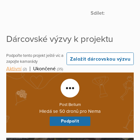
Sdílet:
Dárcovské výzvy k projektu
Podpořte tento projekt ještě víc a
Založit dárcovskou výzvu
zapojte kamarády
Aktivní
|
Ukončené
(2)
(35)
Post Bellum
Hledá se 50 dronů pro Nema
Podpořit