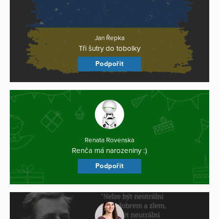
Jan Řepka
Tři šutry do tobolky
Podpořit
Renata Rovenska
Renča má narozeniny :)
Podpořit