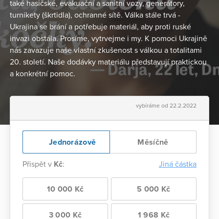
také hasičské, evakuační a sanitní vozy, generátory,
turnikety (škrtidla), ochranné sítě. Válka stále trvá -
Ukrajina se brání a potřebuje materiál, aby proti ruské
invazi obstála. Prosíme, vytrvejme i my. K pomoci Ukrajině
nás zavazuje naše vlastní zkušenost s válkou a totalitami
20. století. Naše dodávky materiálu představují praktickou
a konkrétní pomoc.
vybíráme od 22.2.2022
Jednorázově
Měsíčně
Přispět v
Kč
:
Jiná částka
10 000 Kč
5 000 Kč
3 000 Kč
1 968 Kč