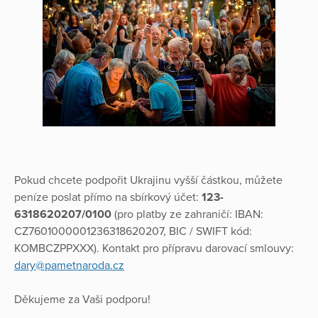
Pokud chcete podpořit Ukrajinu vyšší částkou, můžete
peníze poslat přímo na sbírkový účet:
123-
6318620207/0100
(pro platby ze zahraničí: IBAN:
CZ7601000001236318620207, BIC / SWIFT kód:
KOMBCZPPXXX). Kontakt pro přípravu darovací smlouvy:
dary@pametnaroda.cz
Děkujeme za Vaši podporu!