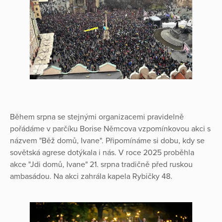
Během srpna se stejnými organizacemi pravidelně
pořádáme v parčíku Borise Němcova vzpomínkovou akci s
názvem "Běž domů, Ivane". Připomínáme si dobu, kdy se
sovětská agrese dotýkala i nás. V roce 2025 proběhla
akce "Jdi domů, Ivane" 21. srpna tradičně před ruskou
ambasádou. Na akci zahrála kapela Rybičky 48.