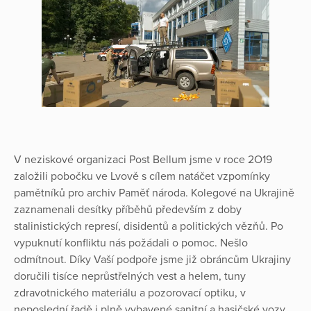
V neziskové organizaci Post Bellum jsme v roce 2O19
založili pobočku ve Lvově s cílem natáčet vzpomínky
pamětníků pro archiv Paměť národa. Kolegové na Ukrajině
zaznamenali desítky příběhů především z doby
stalinistických represí, disidentů a politických vězňů. Po
vypuknutí konfliktu nás požádali o pomoc. Nešlo
odmítnout. Díky Vaší podpoře jsme již obráncům Ukrajiny
doručili tisíce neprůstřelných vest a helem, tuny
zdravotnického materiálu a pozorovací optiku, v
neposlední řadě i plně vybavené sanitní a hasičské vozy.