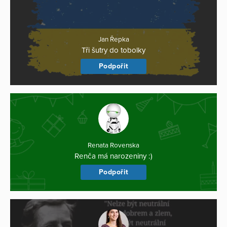
Jan Řepka
Tři šutry do tobolky
Podpořit
Renata Rovenska
Renča má narozeniny :)
Podpořit