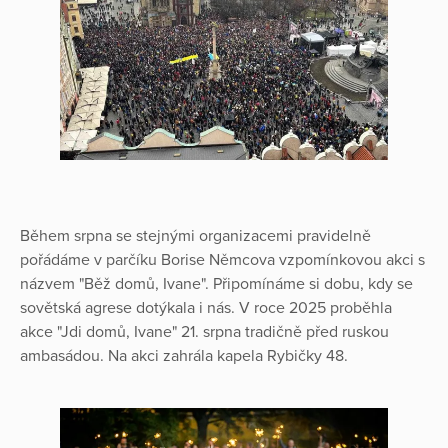
Během srpna se stejnými organizacemi pravidelně
pořádáme v parčíku Borise Němcova vzpomínkovou akci s
názvem "Běž domů, Ivane". Připomínáme si dobu, kdy se
sovětská agrese dotýkala i nás. V roce 2025 proběhla
akce "Jdi domů, Ivane" 21. srpna tradičně před ruskou
ambasádou. Na akci zahrála kapela Rybičky 48.