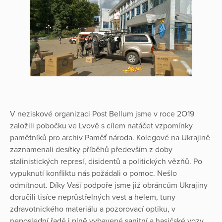
V neziskové organizaci Post Bellum jsme v roce 2O19
založili pobočku ve Lvově s cílem natáčet vzpomínky
pamětníků pro archiv Paměť národa. Kolegové na Ukrajině
zaznamenali desítky příběhů především z doby
stalinistických represí, disidentů a politických vězňů. Po
vypuknutí konfliktu nás požádali o pomoc. Nešlo
odmítnout. Díky Vaší podpoře jsme již obráncům Ukrajiny
doručili tisíce neprůstřelných vest a helem, tuny
zdravotnického materiálu a pozorovací optiku, v
neposlední řadě i plně vybavené sanitní a hasičské vozy.