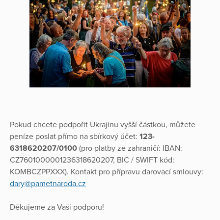
Pokud chcete podpořit Ukrajinu vyšší částkou, můžete
peníze poslat přímo na sbírkový účet:
123-
6318620207/0100
(pro platby ze zahraničí: IBAN:
CZ7601000001236318620207, BIC / SWIFT kód:
KOMBCZPPXXX). Kontakt pro přípravu darovací smlouvy:
dary@pametnaroda.cz
Děkujeme za Vaši podporu!