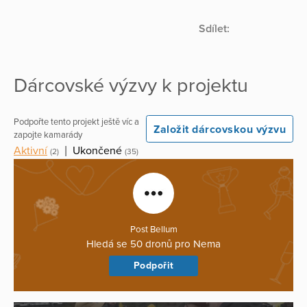
Sdílet:
Dárcovské výzvy k projektu
Podpořte tento projekt ještě víc a
Založit dárcovskou výzvu
zapojte kamarády
Aktivní
|
Ukončené
(2)
(35)
Post Bellum
Hledá se 50 dronů pro Nema
Podpořit