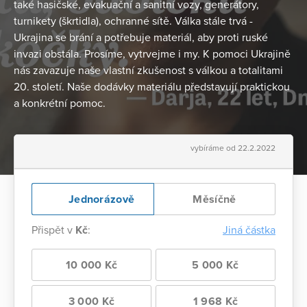
také hasičské, evakuační a sanitní vozy, generátory,
turnikety (škrtidla), ochranné sítě. Válka stále trvá -
Ukrajina se brání a potřebuje materiál, aby proti ruské
invazi obstála. Prosíme, vytrvejme i my. K pomoci Ukrajině
nás zavazuje naše vlastní zkušenost s válkou a totalitami
20. století. Naše dodávky materiálu představují praktickou
a konkrétní pomoc.
vybíráme od 22.2.2022
Jednorázově
Měsíčně
Přispět v
Kč
:
Jiná částka
10 000 Kč
5 000 Kč
3 000 Kč
1 968 Kč