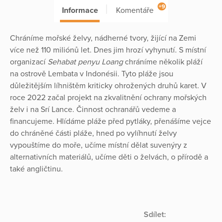
+9
Informace
Komentáře
Chráníme mořské želvy, nádherné tvory, žijící na Zemi
více než 110 miliónů let. Dnes jim hrozí vyhynutí. S místní
organizací
Sehabat penyu Loang
chráníme několik pláží
na ostrově Lembata v Indonésii. Tyto pláže jsou
důležitějším líhništěm kriticky ohrožených druhů karet. V
roce 2022 začal projekt na zkvalitnění ochrany mořských
želv i na Srí Lance. Činnost ochranářů vedeme a
financujeme. Hlídáme pláže před pytláky, přenášíme vejce
do chráněné části pláže, hned po vylíhnutí želvy
vypouštíme do moře, učíme místní dělat suvenýry z
alternativních materiálů, učíme děti o želvách, o přírodě a
také angličtinu.
Sdílet: