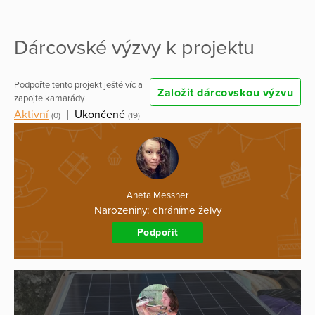
Dárcovské výzvy k projektu
Podpořte tento projekt ještě víc a
Založit dárcovskou výzvu
zapojte kamarády
Aktivní
|
Ukončené
(0)
(19)
Aneta Messner
Narozeniny: chráníme želvy
Podpořit