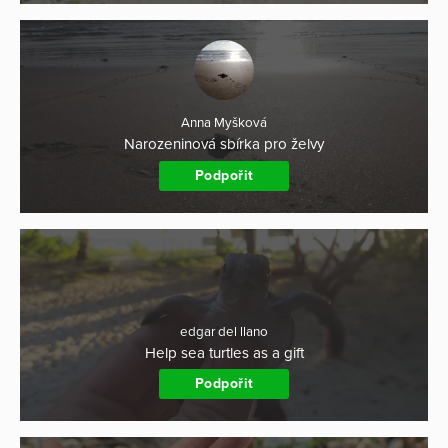
Anna Myšková
Narozeninová sbírka pro želvy
Podpořit
edgar del llano
Help sea turtles as a gift
Podpořit