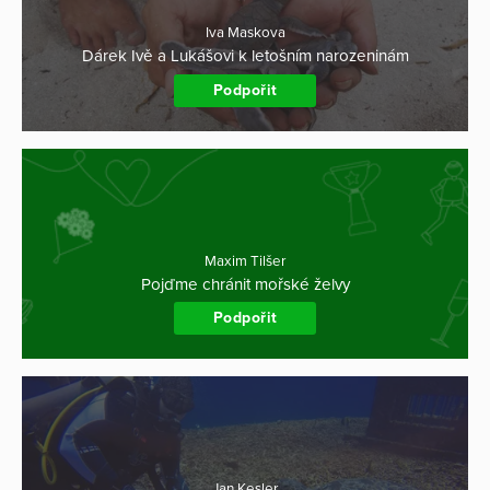
Iva Maskova
Dárek Ivě a Lukášovi k letošním narozeninám
Podpořit
Maxim Tilšer
Pojďme chránit mořské želvy
Podpořit
Jan Kesler