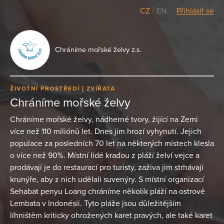
CZ
/
EN
Přihlásit se
Chráníme mořské želvy z.s.
ŽIVOTNÍ PROSTŘEDÍ
ZVÍŘATA
Chráníme mořské želvy
Chráníme mořské želvy, nádherné tvory, žijící na Zemi
více než 110 miliónů let. Dnes jim hrozí vyhynutí. Jejich
populace za posledních 70 let na některých místech klesla
o více než 90%. Místní lidé kradou z pláží želví vejce a
prodávají je do restaurací pro turisty, zaživa jim strhávají
krunýře, aby z nich udělali suvenýry. S místní organizací
Sehabat penyu Loang chráníme několik pláží na ostrově
Lembata v Indonésii. Tyto pláže jsou důležitějším
líhništěm kriticky ohrožených karet pravých, ale také karet