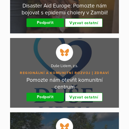
Disaster Aid Europe: Pomozte nám
bojovat s epidemií cholery v Zambii!
Podpořit
Vyzvat ostatní
Duše Lidem, z.s.
REGIONÁLNÍ A KOMUNITNÍ ROZVOJ
ZDRAVÍ
Pomozte nám otevřít komunitní
centrum
Podpořit
Vyzvat ostatní