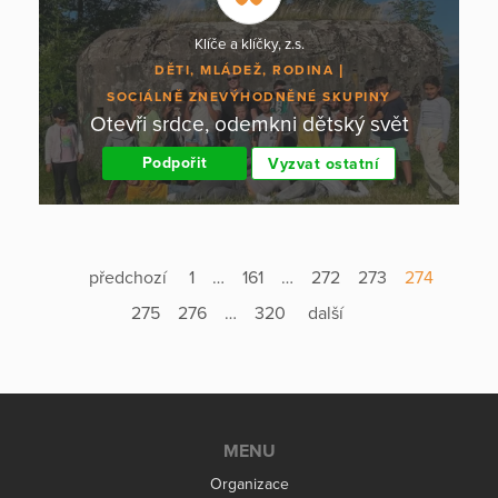
Klíče a klíčky, z.s.
DĚTI, MLÁDEŽ, RODINA
SOCIÁLNĚ ZNEVÝHODNĚNÉ SKUPINY
Otevři srdce, odemkni dětský svět
Podpořit
Vyzvat ostatní
předchozí
1
…
161
…
272
273
274
275
276
…
320
další
MENU
Organizace