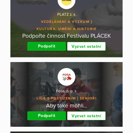
PLATZ z. s.
VZDĚLÁVÁNÍ A VÝZKUM
KULTURA, UMĚNÍ A HISTORIE
Podpořte činnost Festivalu PLÁCEK
Podpořit
Vyzvat ostatní
Fosa, o. p. s.
LIDÉ S POSTIŽENÍM
SENIOŘI
Aby také mohli...
Podpořit
Vyzvat ostatní