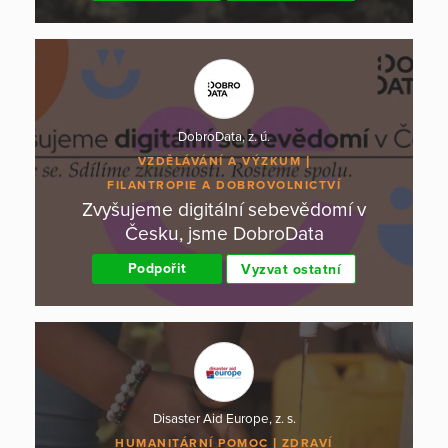
DobroData, z. ú.
VZDĚLÁVÁNÍ A VÝZKUM
FILANTROPIE A DOBROVOLNICTVÍ
Zvyšujeme digitální sebevědomí v
Česku, jsme DobroData
Podpořit
Vyzvat ostatní
Disaster Aid Europe, z. s.
HUMANITÁRNÍ POMOC
ZDRAVÍ