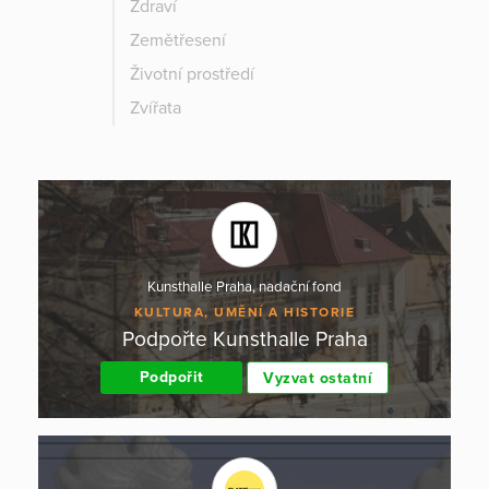
Zdraví
Zemětřesení
Životní prostředí
Zvířata
Kunsthalle Praha, nadační fond
KULTURA, UMĚNÍ A HISTORIE
Podpořte Kunsthalle Praha
Podpořit
Vyzvat ostatní