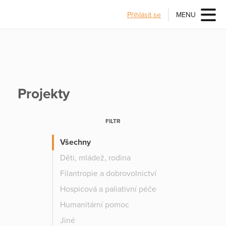
Přihlásit se
MENU
Projekty
FILTR
Všechny
Děti, mládež, rodina
Filantropie a dobrovolnictví
Hospicová a paliativní péče
Humanitární pomoc
Jiné