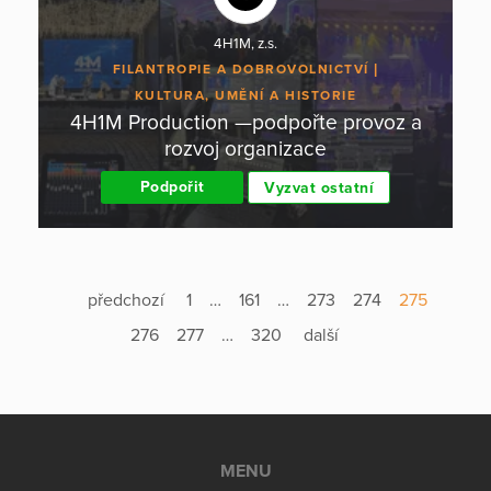
4H1M, z.s.
FILANTROPIE A DOBROVOLNICTVÍ
KULTURA, UMĚNÍ A HISTORIE
4H1M Production —podpořte provoz a
rozvoj organizace
Podpořit
Vyzvat ostatní
předchozí
1
…
161
…
273
274
275
276
277
…
320
další
MENU