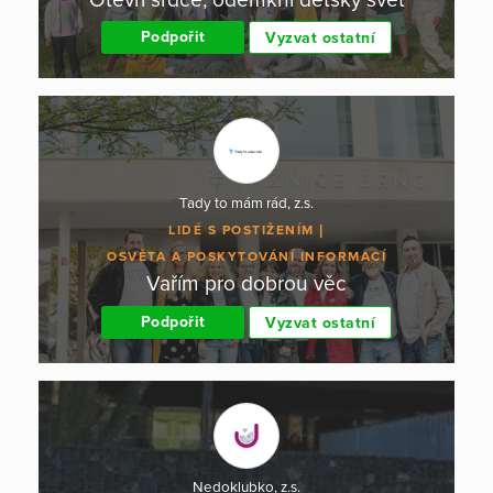
Podpořit
Vyzvat ostatní
Tady to mám rád, z.s.
LIDÉ S POSTIŽENÍM
OSVĚTA A POSKYTOVÁNÍ INFORMACÍ
Vařím pro dobrou věc
Podpořit
Vyzvat ostatní
Nedoklubko, z.s.