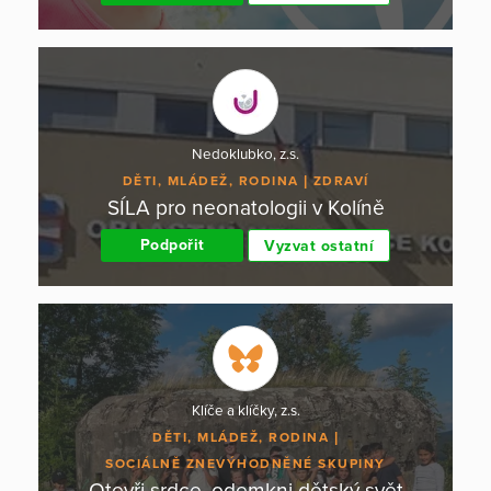
Nedoklubko, z.s.
DĚTI, MLÁDEŽ, RODINA
ZDRAVÍ
SÍLA pro neonatologii v Kolíně
Podpořit
Vyzvat ostatní
Klíče a klíčky, z.s.
DĚTI, MLÁDEŽ, RODINA
SOCIÁLNĚ ZNEVÝHODNĚNÉ SKUPINY
Otevři srdce, odemkni dětský svět