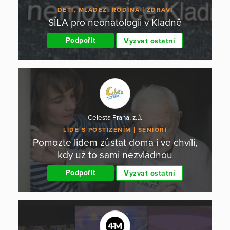
DĚTI, MLÁDEŽ, RODINA
ZDRAVÍ
SÍLA pro neonatologii v Kladně
Podpořit
Vyzvat ostatní
Celesta Praha, z.ú.
LIDÉ S POSTIŽENÍM
SENIOŘI
Pomozte lidem zůstat doma i ve chvíli,
kdy už to sami nezvládnou
Podpořit
Vyzvat ostatní