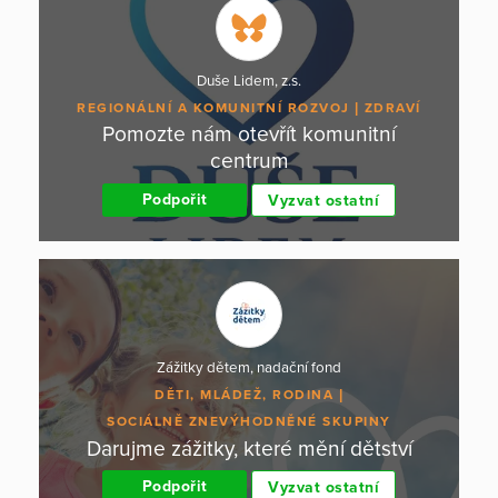
Duše Lidem, z.s.
REGIONÁLNÍ A KOMUNITNÍ ROZVOJ
ZDRAVÍ
Pomozte nám otevřít komunitní
centrum
Podpořit
Vyzvat ostatní
Zážitky dětem, nadační fond
DĚTI, MLÁDEŽ, RODINA
SOCIÁLNĚ ZNEVÝHODNĚNÉ SKUPINY
Darujme zážitky, které mění dětství
Podpořit
Vyzvat ostatní