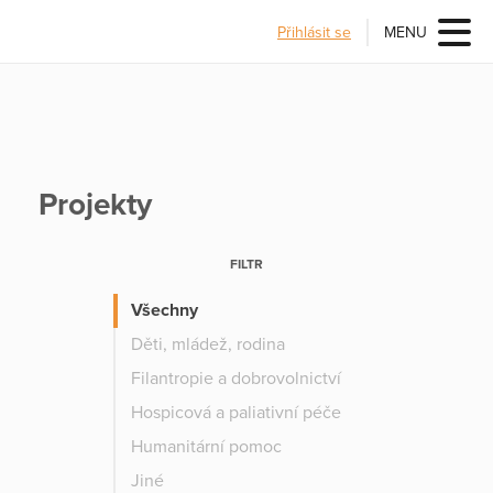
Přihlásit se
MENU
Projekty
FILTR
Všechny
Děti, mládež, rodina
Filantropie a dobrovolnictví
Hospicová a paliativní péče
Humanitární pomoc
Jiné