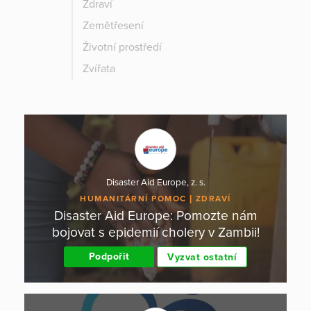
Zdraví
Zemětřesení
Životní prostředí
Zvířata
Disaster Aid Europe, z. s.
HUMANITÁRNÍ POMOC
ZDRAVÍ
Disaster Aid Europe: Pomozte nám
bojovat s epidemií cholery v Zambii!
Podpořit
Vyzvat ostatní