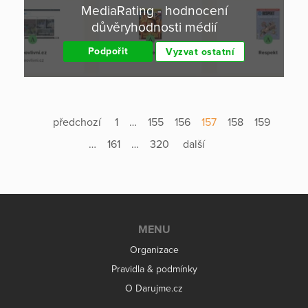
MediaRating - hodnocení
důvěryhodnosti médií
Podpořit
Vyzvat ostatní
předchozí
1
…
155
156
157
158
159
…
161
…
320
další
MENU
Organizace
Pravidla & podmínky
O Darujme.cz