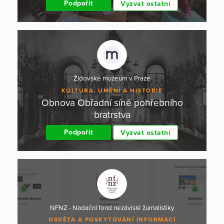
Podpořit
Vyzvat ostatní
Židovské muzeum v Praze
KULTURA, UMĚNÍ A HISTORIE
Obnova Obřadní síně pohřebního
bratrstva
Podpořit
Vyzvat ostatní
NFNZ - Nadační fond nezávislé žurnalistiky
OSVĚTA A POSKYTOVÁNÍ INFORMACÍ