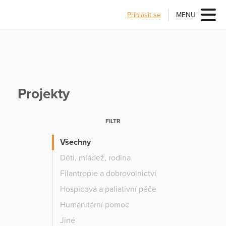
Přihlásit se
MENU
Projekty
FILTR
Všechny
Děti, mládež, rodina
Filantropie a dobrovolnictví
Hospicová a paliativní péče
Humanitární pomoc
Jiné