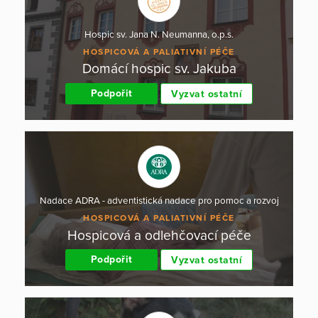
Hospic sv. Jana N. Neumanna, o.p.s.
HOSPICOVÁ A PALIATIVNÍ PÉČE
Domácí hospic sv. Jakuba
Podpořit
Vyzvat ostatní
Nadace ADRA - adventistická nadace pro pomoc a rozvoj
HOSPICOVÁ A PALIATIVNÍ PÉČE
Hospicová a odlehčovací péče
Podpořit
Vyzvat ostatní