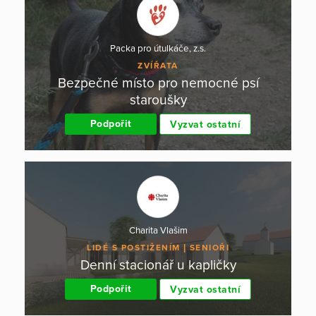
Packa pro útulkáče, z.s.
ZVÍŘATA
Bezpečné místo pro nemocné psí
staroušky
Podpořit
Vyzvat ostatní
Charita Vlašim
LIDÉ S POSTIŽENÍM
SENIOŘI
Denní stacionář u kapličky
Podpořit
Vyzvat ostatní