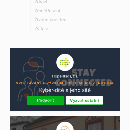
Zdraví
Zemětřesení
Životní prostředí
Zvířata
Hope4kids, z.s.
VZDĚLÁVÁNÍ A VÝZKUM
DĚTI, MLÁDEŽ, RODINA
Kyber-dítě a jeho sítě
Podpořit
Vyzvat ostatní