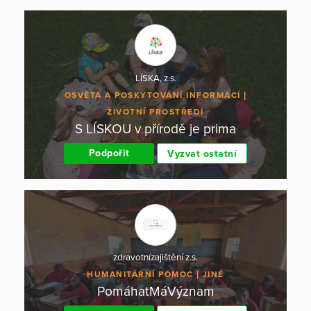
LÍSKA, z.s.
OSVĚTA A POSKYTOVÁNÍ INFORMACÍ
ŽIVOTNÍ PROSTŘEDÍ
S LÍSKOU v přírodě je prima
Podpořit
Vyzvat ostatní
zdravotnízajištění z.s.
HUMANITÁRNÍ POMOC
JINÉ
PomáhatMáVýznam