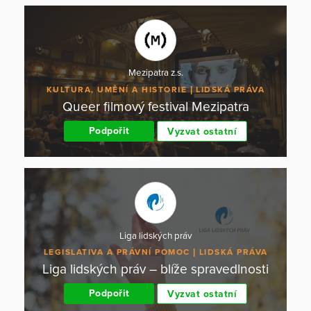
Mezipatra z.s.
KULTURA, UMĚNÍ A HISTORIE
LIDSKÁ PRÁVA
Queer filmový festival Mezipatra
Podpořit
Vyzvat ostatní
Liga lidských práv
LEGISLATIVA A PRÁVNÍ POMOC
LIDSKÁ PRÁVA
Liga lidských práv – blíže spravedlnosti
Podpořit
Vyzvat ostatní