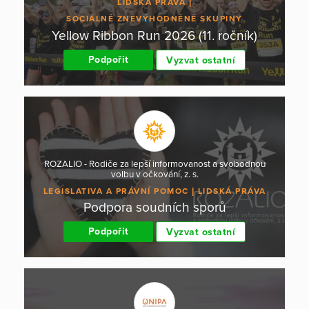
LIDSKÁ PRÁVA
SOCIÁLNĚ ZNEVÝHODNĚNÉ SKUPINY
Yellow Ribbon Run 2026 (11. ročník)
Podpořit
Vyzvat ostatní
ROZALIO - Rodiče za lepší informovanost a svobodnou
volbu v očkování, z. s.
LEGISLATIVA A PRÁVNÍ POMOC
LIDSKÁ PRÁVA
Podpora soudních sporů
Podpořit
Vyzvat ostatní