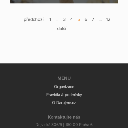
předchozí
1
…
3
4
5
6
7
…
12
další
MENU
Organizace
Pravidla & podmínky
O Darujme.cz
Kontaktujte nás
Dejvická 306/9 | 160 00 Praha 6