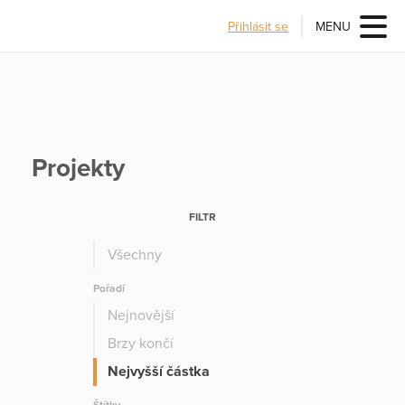
Přihlásit se
MENU
Projekty
FILTR
Všechny
Pořadí
Nejnovější
Brzy končí
Nejvyšší částka