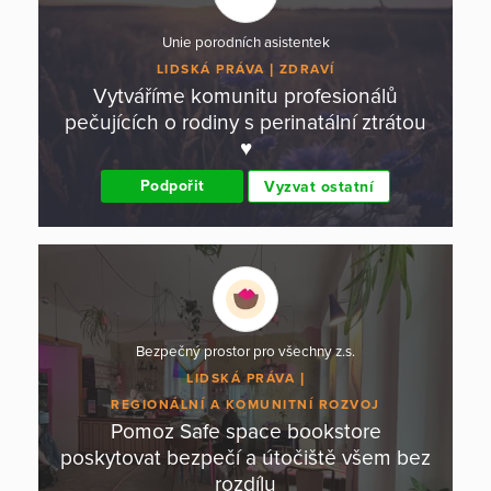
Unie porodních asistentek
LIDSKÁ PRÁVA
ZDRAVÍ
Vytváříme komunitu profesionálů
pečujících o rodiny s perinatální ztrátou
♥
Podpořit
Vyzvat ostatní
Bezpečný prostor pro všechny z.s.
LIDSKÁ PRÁVA
REGIONÁLNÍ A KOMUNITNÍ ROZVOJ
Pomoz Safe space bookstore
poskytovat bezpečí a útočiště všem bez
rozdílu