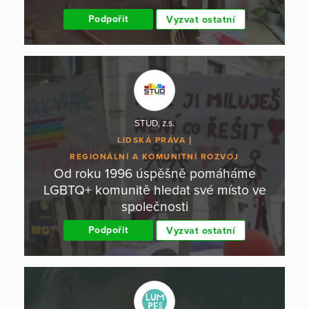
Podpořit
Vyzvat ostatní
STUD, z.s.
LIDSKÁ PRÁVA
REGIONÁLNÍ A KOMUNITNÍ ROZVOJ
Od roku 1996 úspěšně pomáháme
LGBTQ+ komunitě hledat své místo ve
společnosti
Podpořit
Vyzvat ostatní