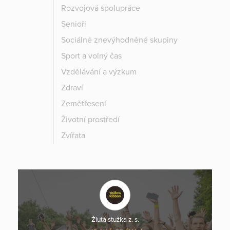
Rozvojová spolupráce
Senioři
Sociálně znevýhodněné skupiny
Sport a volný čas
Vzdělávání a výzkum
Zdraví
Zemětřesení
Životní prostředí
Zvířata
Žlutá stužka z. s.