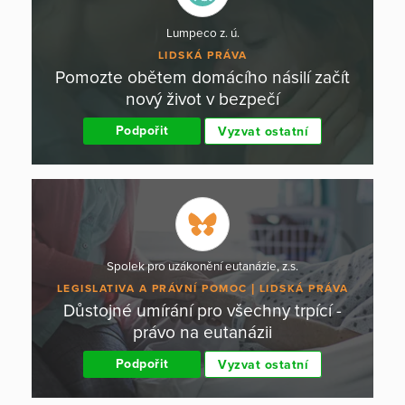
Lumpeco z. ú.
LIDSKÁ PRÁVA
Pomozte obětem domácího násilí začít
nový život v bezpečí
Podpořit
Vyzvat ostatní
Spolek pro uzákonění eutanázie, z.s.
LEGISLATIVA A PRÁVNÍ POMOC
LIDSKÁ PRÁVA
Důstojné umírání pro všechny trpící -
právo na eutanázii
Podpořit
Vyzvat ostatní