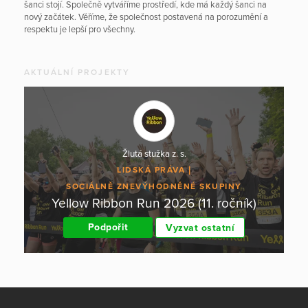
šanci stojí. Společně vytváříme prostředí, kde má každý šanci na
nový začátek. Věříme, že společnost postavená na porozumění a
respektu je lepší pro všechny.
AKTUÁLNÍ PROJEKTY
Žlutá stužka z. s.
LIDSKÁ PRÁVA
SOCIÁLNĚ ZNEVÝHODNĚNÉ SKUPINY
Yellow Ribbon Run 2026 (11. ročník)
Podpořit
Vyzvat ostatní