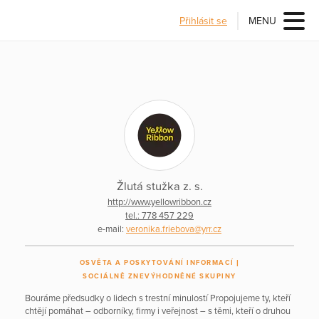
Přihlásit se
MENU
Žlutá stužka z. s.
http://www.yellowribbon.cz
tel.: 778 457 229
e-mail:
veronika.friebova@yrr.cz
OSVĚTA A POSKYTOVÁNÍ INFORMACÍ
SOCIÁLNĚ ZNEVÝHODNĚNÉ SKUPINY
Bouráme předsudky o lidech s trestní minulostí ‍Propojujeme ty, kteří
chtějí pomáhat – odborníky, firmy i veřejnost – s těmi, kteří o druhou