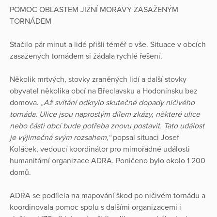
POMOC OBLASTEM JIŽNÍ MORAVY ZASAŽENÝM
TORNÁDEM
Stačilo pár minut a lidé přišli téměř o vše. Situace v obcích
zasažených tornádem si žádala rychlé řešení.
Několik mrtvých, stovky zraněných lidí a další stovky
obyvatel několika obcí na Břeclavsku a Hodonínsku bez
domova.
„Až svítání odkrylo skutečné dopady ničivého
tornáda. Ulice jsou naprostým dílem zkázy, některé ulice
nebo části obcí bude potřeba znovu postavit. Tato událost
je výjimečná svým rozsahem,“
popsal situaci Josef
Koláček, vedoucí koordinátor pro mimořádné události
humanitární organizace ADRA. Poničeno bylo okolo 1 200
domů.
ADRA se podílela na mapování škod po ničivém tornádu a
koordinovala pomoc spolu s dalšími organizacemi i