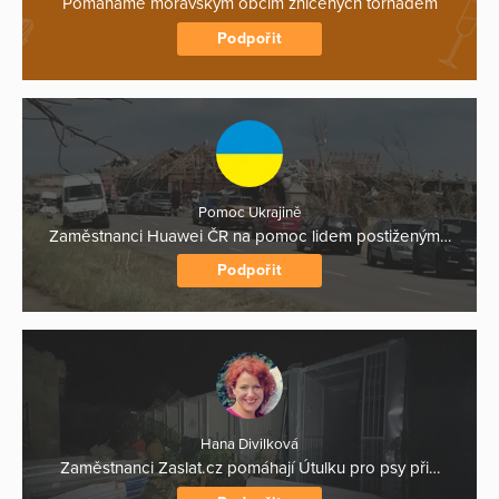
Pomáháme moravským obcím zničených tornádem
Podpořit
Pomoc Ukrajině
Zaměstnanci Huawei ČR na pomoc lidem postiženým…
Podpořit
Hana Divilková
Zaměstnanci Zaslat.cz pomáhají Útulku pro psy při…