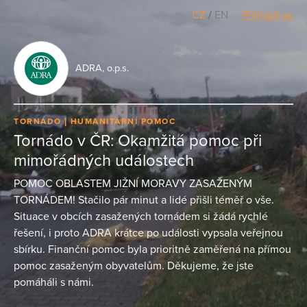
CZ
/
EN
Přihlásit se
ADRA, o.p.s.
TORNÁDO
HUMANITÁRNÍ POMOC
Tornádo v ČR: Okamžitá pomoc při
mimořádných událostech
POMOC OBLASTEM JIŽNÍ MORAVY ZASAŽENÝM
TORNÁDEM! Stačilo pár minut a lidé přišli téměř o vše.
Situace v obcích zasažených tornádem si žádá rychlé
řešení, i proto ADRA krátce po události vypsala veřejnou
sbírku. Finanční pomoc byla prioritně zaměřená na přímou
pomoc zasaženým obyvatelům. Děkujeme, že jste
pomáháli s námi.