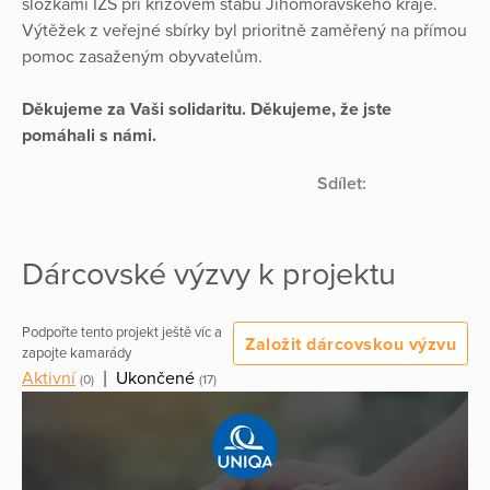
složkami IZS při krizovém štábu Jihomoravského kraje.
Výtěžek z veřejné sbírky byl prioritně zaměřený na přímou
pomoc zasaženým obyvatelům.
Děkujeme za Vaši solidaritu. Děkujeme, že jste
pomáhali s námi.
Sdílet:
Dárcovské výzvy k projektu
Podpořte tento projekt ještě víc a
Založit dárcovskou výzvu
zapojte kamarády
Aktivní
|
Ukončené
(0)
(17)