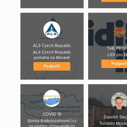
ALS Czech Republic
THE PEO
ALS Czech Republic
LIDI pro L
pomáhá na Moravě
Podpoři
Podpořit
COVID 19
Zdeněk Sle
Sbírka Balíkdozahraničí.cz
Tornádo Mora
na pomoc dobrovolíkům