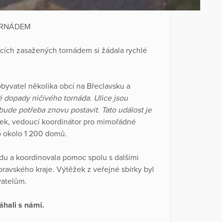
ORNÁDEM
 obcích zasažených tornádem si žádala rychlé
obyvatel několika obcí na Břeclavsku a
é dopady ničivého tornáda. Ulice jsou
bude potřeba znovu postavit. Tato událost je
ček, vedoucí koordinátor pro mimořádné
o okolo 1 200 domů.
u a koordinovala pomoc spolu s dalšími
ravského kraje. Výtěžek z veřejné sbírky byl
vatelům.
áhali s námi.