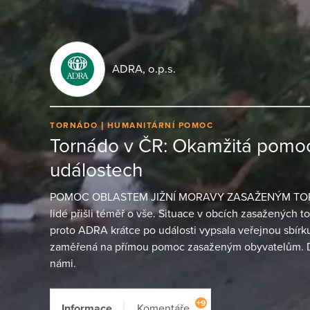
ADRA, o.p.s.
TORNÁDO
HUMANITÁRNÍ POMOC
Tornádo v ČR: Okamžitá pomo
událostech
POMOC OBLASTEM JIŽNÍ MORAVY ZASAŽENÝM TORNÁ
lidé přišli téměř o vše. Situace v obcích zasažených to
proto ADRA krátce po události vypsala veřejnou sbírk
zaměřená na přímou pomoc zasaženým obyvatelům. D
námi.
+9
Informace
Komentáře