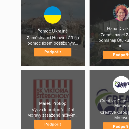
Hana Divil
Pomoc Ukrajině
Zaměstnanci Za
Zaměstnanci Huawei ČR na
pomáhají Útulku
pomoc lidem postiženým…
při…
Podpořit
Podpoři
Creative Caps p
Marek Prokop
Moravu
Výzva k podpoře Jižní
Creative Caps p
Moravy zasažené ničivým…
Moravu
Podpořit
Podpoři