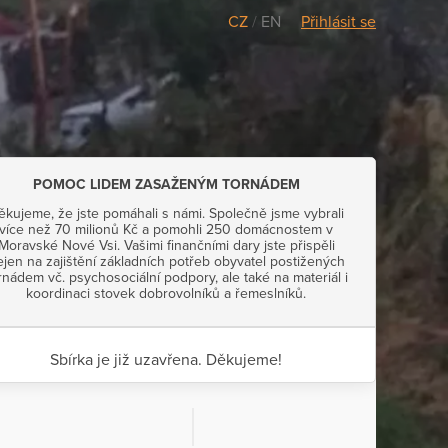
CZ
/
EN
Přihlásit se
POMOC LIDEM ZASAŽENÝM TORNÁDEM
ěkujeme, že jste pomáhali s námi. Společně jsme vybrali
více než 70 milionů Kč a pomohli 250 domácnostem v
Moravské Nové Vsi. Vašimi finančními dary jste přispěli
ejen na zajištění základních potřeb obyvatel postižených
rnádem vč. psychosociální podpory, ale také na materiál i
koordinaci stovek dobrovolníků a řemeslníků.
Sbírka je již uzavřena. Děkujeme!