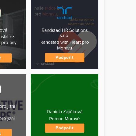
ková
Randstad HR Solutions
s.r.o.
slat.cz
Randstad with Heart pro
 pro psy
Moravu
Podpořit
t
ro jižní
Daniela Zajíčková
ro jižní
Pomoc Moravě
Podpořit
t