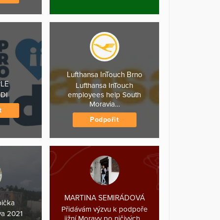
Lufthansa InTouch Brno
PLE
Lufthansa InTouch
IDI
employees help South
Moravia…
t
Podpořit
MARTINA SEMIRÁDOVÁ
pička
Přidávám výzvu k podpoře
va 2021
jižní Moravy po ničivých…