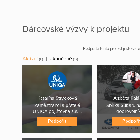
Dárcovské výzvy k projektu
Podpořte tento projekt ještě víc
Aktivní
|
Ukončené
(0)
(17)
Katarína Strýčková
Alžběta Kal
Zaměstnanci a přátelé
Sbírka Subaru 
UNIQA pojišťovna a.s.…
dobrovoln
Podpořit
Podpoři