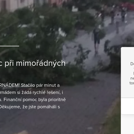
c při mimořádných
D
n
to
DEM! Stačilo pár minut a
rnádem si žádá rychlé řešení, i
u. Finanční pomoc byla prioritně
ěkujeme, že jste pomáháli s