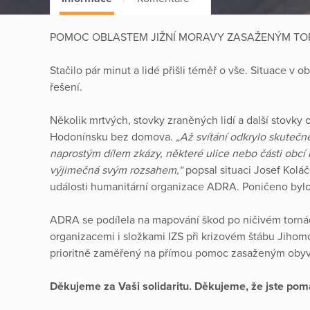
POMOC OBLASTEM JIŽNÍ MORAVY ZASAŽENÝM T
Stačilo pár minut a lidé přišli téměř o vše. Situace v
řešení.
Několik mrtvých, stovky zraněných lidí a další stovky 
Hodonínsku bez domova.
„Až svítání odkrylo skutečn
naprostým dílem zkázy, některé ulice nebo části obcí 
výjimečná svým rozsahem,“
popsal situaci Josef Kolá
události humanitární organizace ADRA. Poničeno byl
ADRA se podílela na mapování škod po ničivém tornád
organizacemi i složkami IZS při krizovém štábu Jihomo
prioritně zaměřený na přímou pomoc zasaženým oby
Děkujeme za Vaši solidaritu. Děkujeme, že jste pom