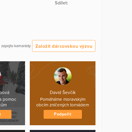
Sdílet:
Založit dárcovskou výzvu
 a zapojte kamarády
ábová
David Ševčík
na pomoc
Pomáháme moravským
íkům
obcím zničených tornádem
t
Podpořit