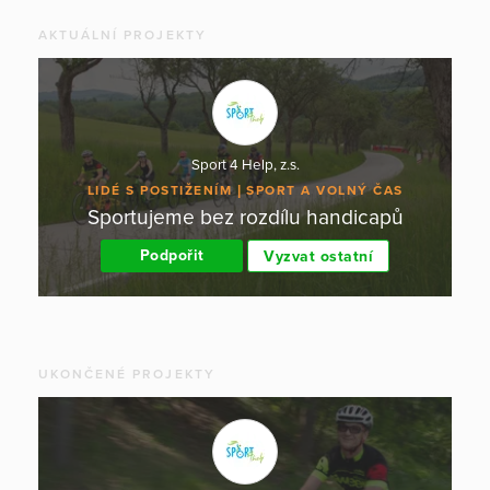
AKTUÁLNÍ PROJEKTY
Sport 4 Help, z.s.
LIDÉ S POSTIŽENÍM
SPORT A VOLNÝ ČAS
Sportujeme bez rozdílu handicapů
Podpořit
Vyzvat ostatní
UKONČENÉ PROJEKTY