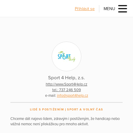
Přihlásit se
MENU
Sport 4 Help, z.s.
http://www.Sport4Help.cz
tel.: 737 246 509
e-mail:
info@sport4help.cz
LIDÉ S POSTIŽENÍM
SPORT A VOLNÝ ČAS
Chceme dát najevo lidem, zdravým i postiženým, že handicap nebo
vážná nemoc není překážkou pro mnoho aktivit.