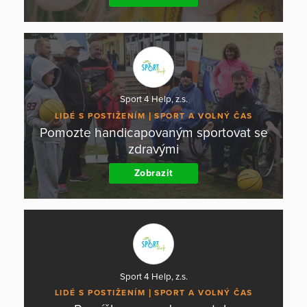
Sport 4 Help, z.s.
LIDÉ S POSTIŽENÍM
SPORT A VOLNÝ ČAS
Pomozte handicapovaným sportovat se
zdravými
Zobrazit
Sport 4 Help, z.s.
LIDÉ S POSTIŽENÍM
SPORT A VOLNÝ ČAS