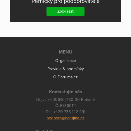
Perníčky pro podporovatele
Zobrazit
MENU
Organizace
Pravidla & podmínky
O Darujme.cz
Kontaktujte nás
Dejvická 306/9 | 160 00 Praha 6
IČ: 67360114
Tel.: +420 736 142 491
podpora@darujme.cz