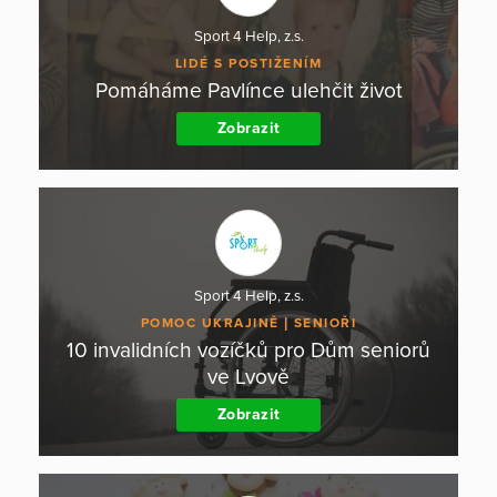
Sport 4 Help, z.s.
LIDÉ S POSTIŽENÍM
Pomáháme Pavlínce ulehčit život
Zobrazit
Sport 4 Help, z.s.
POMOC UKRAJINĚ
SENIOŘI
10 invalidních vozíčků pro Dům seniorů
ve Lvově
Zobrazit