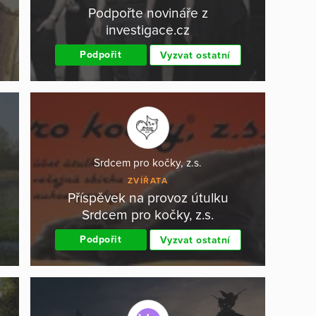
Podpořte novináře z
investigace.cz
Podpořit
Vyzvat ostatní
Srdcem pro kočky, z.s.
ZVÍŘATA
Příspěvek na provoz útulku
Srdcem pro kočky, z.s.
Podpořit
Vyzvat ostatní