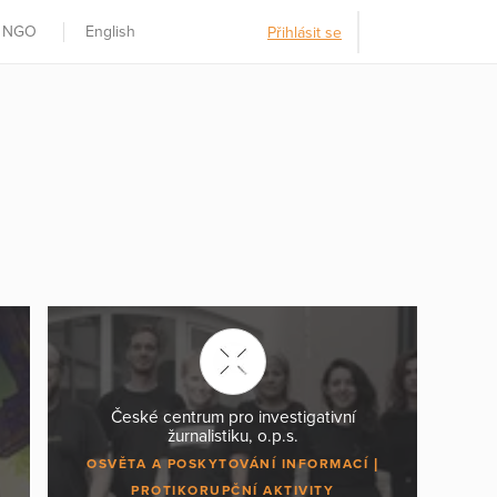
t NGO
English
Přihlásit se
České centrum pro investigativní
žurnalistiku, o.p.s.
OSVĚTA A POSKYTOVÁNÍ INFORMACÍ
PROTIKORUPČNÍ AKTIVITY