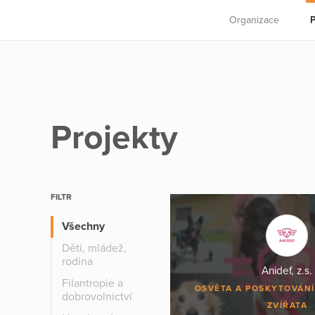
Organizace
P
Projekty
FILTR
Všechny
Děti, mládež,
rodina
Anidef, z.s.
Filantropie a
OSVĚTA A POSKYTOVÁNÍ
dobrovolnictví
ZVÍŘATA