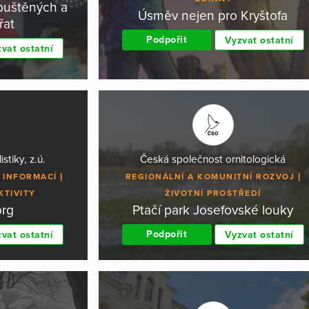
puštěných a
Úsměv nejen pro Kryštofa
řat
Podpořit
Vyzvat ostatní
vat ostatní
stiky, z.ú.
Česká společnost ornitologická
 INFORMACÍ
REGIONÁLNÍ A KOMUNITNÍ ROZVOJ
KTIVITY
ŽIVOTNÍ PROSTŘEDÍ
org
Ptačí park Josefovské louky
Podpořit
vat ostatní
Vyzvat ostatní