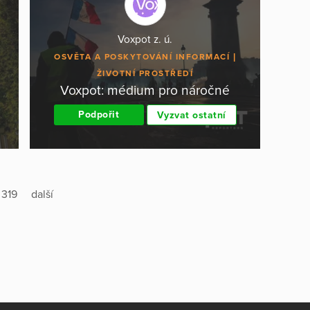
Voxpot z. ú.
OSVĚTA A POSKYTOVÁNÍ INFORMACÍ
ŽIVOTNÍ PROSTŘEDÍ
Voxpot: médium pro náročné
Podpořit
Vyzvat ostatní
319
další