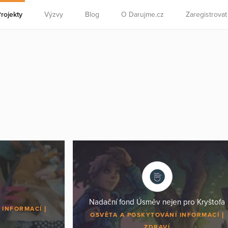
rojekty
Výzvy
Blog
O Darujme.cz
Zaregistrova
Nadační fond Úsměv nejen pro Kryštofa
 INFORMACÍ
OSVĚTA A POSKYTOVÁNÍ INFORMACÍ
ZDRAVÍ