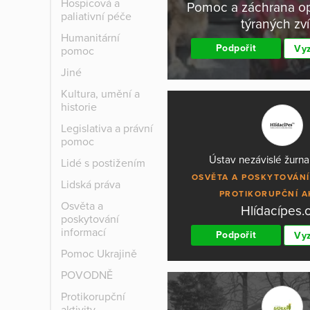
Hospicová a
Pomoc a záchrana o
paliativní péče
týraných zví
Humanitární
Podpořit
Vyz
pomoc
Jiné
Kultura, umění a
historie
Legislativa a právní
pomoc
Ústav nezávislé žurnali
Lidé s postižením
OSVĚTA A POSKYTOVÁNÍ
Lidská práva
PROTIKORUPČNÍ A
Osvěta a
Hlídacípes.
poskytování
informací
Podpořit
Vyz
Pomoc Ukrajině
POVODNĚ
Protikorupční