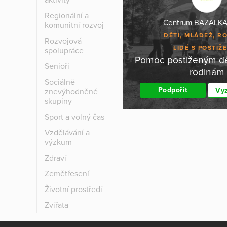
aktivity
Regionální a
Centrum BAZALKA,
komunitní rozvoj
DĚTI, MLÁDEŽ, R
Rozvojová
LIDÉ S POSTIŽ
spolupráce
Pomoc postiženým dě
Senioři
rodinám
Sociálně
Podpořit
Vyz
znevýhodněné
skupiny
Sport a volný čas
Vzdělávání a
výzkum
Zdraví
Zemětřesení
Životní prostředí
Zvířata