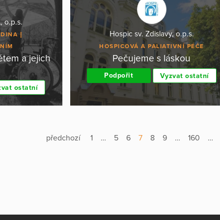
 o.p.s.
Hospic sv. Zdislavy, o.p.s.
ODINA
ENÍM
HOSPICOVÁ A PALIATIVNÍ PÉČE
tem a jejich
Pečujeme s láskou
Podpořit
Vyzvat ostatní
vat ostatní
předchozí
1
…
5
6
7
8
9
…
160
…