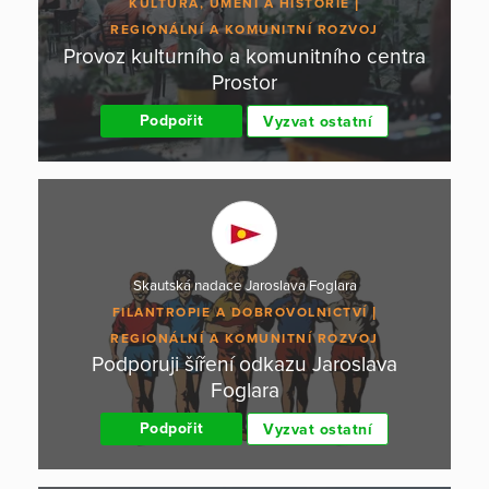
KULTURA, UMĚNÍ A HISTORIE
REGIONÁLNÍ A KOMUNITNÍ ROZVOJ
Provoz kulturního a komunitního centra
Prostor
Podpořit
Vyzvat ostatní
Skautská nadace Jaroslava Foglara
FILANTROPIE A DOBROVOLNICTVÍ
REGIONÁLNÍ A KOMUNITNÍ ROZVOJ
Podporuji šíření odkazu Jaroslava
Foglara
Podpořit
Vyzvat ostatní