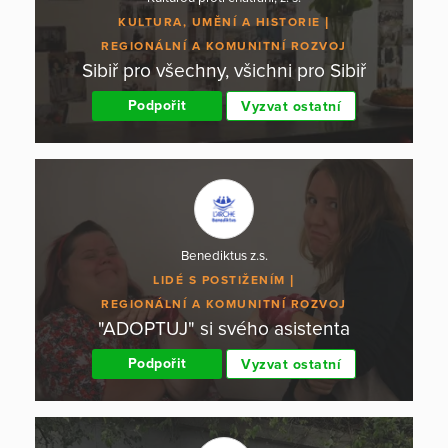
KULTURA, UMĚNÍ A HISTORIE
REGIONÁLNÍ A KOMUNITNÍ ROZVOJ
Sibiř pro všechny, všichni pro Sibiř
Podpořit
Vyzvat ostatní
Benediktus z.s.
LIDÉ S POSTIŽENÍM
REGIONÁLNÍ A KOMUNITNÍ ROZVOJ
"ADOPTUJ" si svého asistenta
Podpořit
Vyzvat ostatní