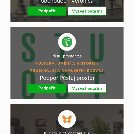
obchodech Veronica
Podpořit
Vyzvat ostatní
Pěstuj prostor, z.s.
KULTURA, UMĚNÍ A HISTORIE
REGIONÁLNÍ A KOMUNITNÍ ROZVOJ
Podpoř Pěstuj prostor
Podpořit
Vyzvat ostatní
Kulturou proti chátrání, z. s.