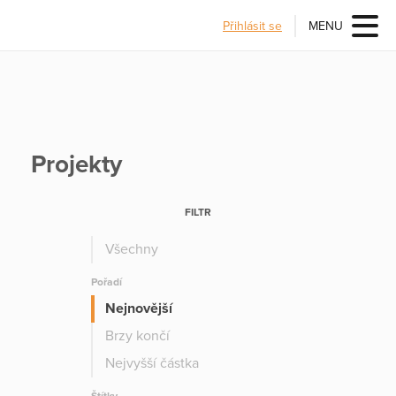
Přihlásit se
MENU
Projekty
FILTR
Všechny
Pořadí
Nejnovější
Brzy končí
Nejvyšší částka