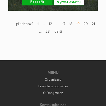
Podpořit
Vyzvat ostatní
předchozí
1
…
12
…
17
18
19
20
21
…
23
další
MENU
Organizace
Pravidla & podmínky
O Darujme.cz
Kontaktujte nás