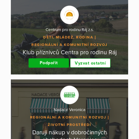
Centrum pro rodinu Ráj z.s.
DĚTI, MLÁDEŽ, RODINA
REGIONÁLNÍ A KOMUNITNÍ ROZVOJ
Klub příznivců Centra pro rodinu Ráj
Podpořit
Vyzvat ostatní
Nadace Veronica
REGIONÁLNÍ A KOMUNITNÍ ROZVOJ
ŽIVOTNÍ PROSTŘEDÍ
Daruji nákup v dobročinných