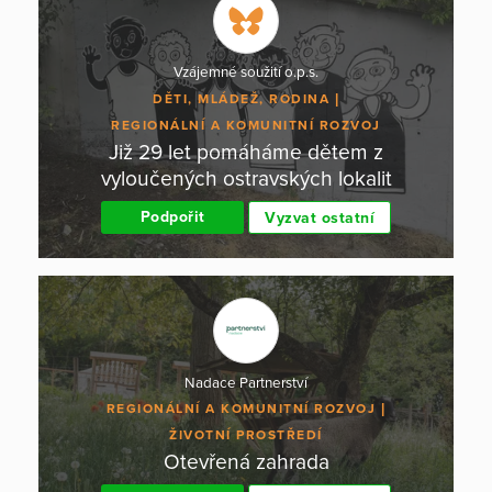
Vzájemné soužití o.p.s.
DĚTI, MLÁDEŽ, RODINA
REGIONÁLNÍ A KOMUNITNÍ ROZVOJ
Již 29 let pomáháme dětem z
vyloučených ostravských lokalit
Podpořit
Vyzvat ostatní
Nadace Partnerství
REGIONÁLNÍ A KOMUNITNÍ ROZVOJ
ŽIVOTNÍ PROSTŘEDÍ
Otevřená zahrada