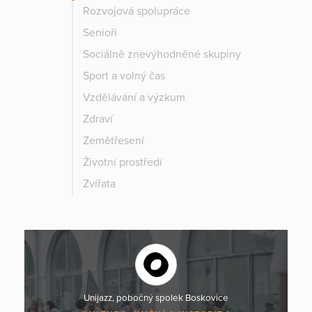
Rozvojová spolupráce
Senioři
Sociálně znevýhodněné skupiny
Sport a volný čas
Vzdělávání a výzkum
Zdraví
Zemětřesení
Životní prostředí
Zvířata
Unijazz, pobočný spolek Boskovice