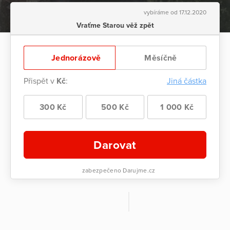
vybíráme od 17.12.2020
Vraťme Starou věž zpět
Jednorázově
Měsíčně
Přispět v
Kč
:
Jiná částka
300 Kč
500 Kč
1 000 Kč
Darovat
zabezpečeno Darujme.cz