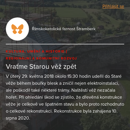
Přihlásit se
Římskokatolická farnost Štramberk
KULTURA, UMĚNÍ A HISTORIE
REGIONÁLNÍ A KOMUNITNÍ ROZVOJ
Vraťme Starou věž zpět
V úterý 29. května 2018 okolo 15:30 hodin udeřil do Staré
věže během bouřky blesk a zničil nejen elektroinstalaci,
ale poškodil také některé trámy. Naštěstí věž nezačala
hořet. Při ohledání škod se zjistilo, že dřevěná konstrukce
věže je celkově ve špatném stavu a bylo proto rozhodnuto
o celkové rekonstrukci. Rekonstrukce byla zahájena 10.
srpna 2020.