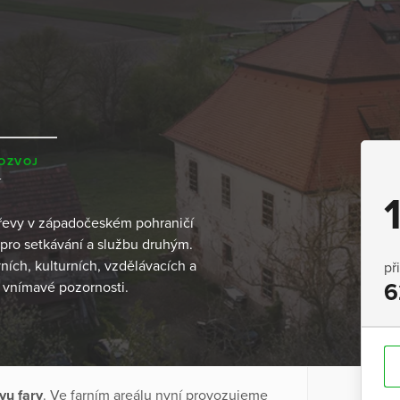
ROZVOJ
střevy v západočeském pohraničí
 pro setkávání a službu druhým.
ích, kulturních, vzdělávacích a
př
 vnímavé pozornosti.
6
vu fary
. Ve farním areálu nyní provozujeme