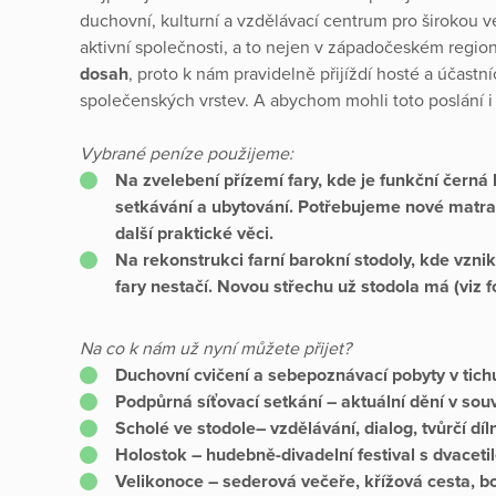
duchovní, kulturní a vzdělávací centrum pro širokou v
aktivní společnosti, a to nejen v západočeském regio
dosah
, proto k nám pravidelně přijíždí hosté a účastn
společenských vrstev. A abychom mohli toto poslání i
Vybrané peníze použijeme:
Na zvelebení přízemí fary, kde je funkční černá
setkávání a ubytování. Potřebujeme nové matra
další praktické věci.
Na rekonstrukci farní barokní stodoly, kde vzni
fary nestačí. Novou střechu už stodola má (viz fo
Na co k nám už nyní můžete přijet?
Duchovní cvičení a sebepoznávací pobyty v tich
Podpůrná síťovací setkání – aktuální dění v sou
Scholé ve stodole– vzdělávání, dialog, tvůrčí díl
Holostok – hudebně-divadelní festival s dvacetil
Velikonoce – sederová večeře, křížová cesta, b