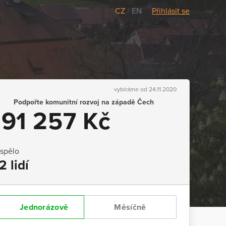
CZ
/
EN
Přihlásit se
vybíráme od 24.11.2020
Podpořte komunitní rozvoj na západě Čech
191 257 Kč
ispělo
2 lidí
Jednorázově
Měsíčně