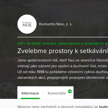
Komunita Noe, z. s.
DĚTI, MLÁDEŽ, RODINA
REGIONÁLNÍ A KOMUNITNÍ 
Zvelebme prostory k setkávání
Jsme společenstvím lidí, kteří faru ve vesničce Holo
vnímají jako zázemí pro osobní a duchovní růst, místo
Už od roku 1998 tu pořádáme celoroční cyklus duchovn
občanských akcí, propojených postojem otevřenosti a
+9
Informace
Komentáře
Nejprve jsme zachránili a obnovili rozpadající se
budo