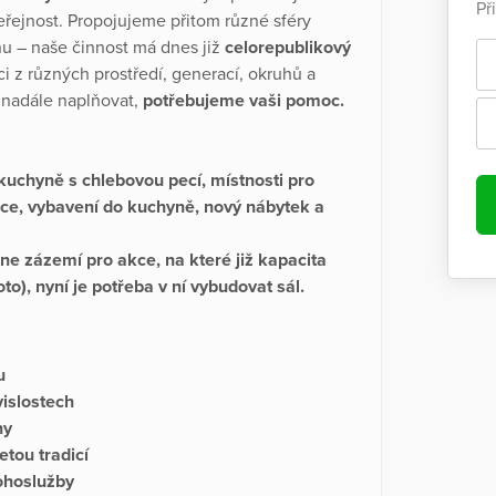
Př
eřejnost. Propojujeme přitom různé sféry
nu – naše činnost má dnes již
celorepublikový
íci z různých prostředí, generací, okruhů a
 nadále naplňovat,
potřebujeme vaši pomoc.
 kuchyně s chlebovou pecí, místnosti pro
ce, vybavení do kuchyně, nový nábytek a
kne zázemí pro akce, na které již kapacita
to), nyní je potřeba v ní vybudovat sál.
u
vislostech
ny
etou tradicí
ohoslužby