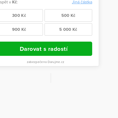
ispět v
Kč
:
Jiná částka
300 Kč
500 Kč
900 Kč
5 000 Kč
Darovat s radostí
zabezpečeno Darujme.cz