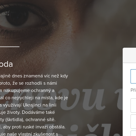
roda
krajině dnes znamená víc než kdy
proto, že se rozhodli s námi
Př
em nakupujeme ochranný a
l co nejrychleji na místa, kde je
využívají Ukrajinci na linii
uje životy. Dodáváme také
y (škrtidla), ochranné sítě.
, aby proti ruské invazi obstála.
je naše vlastní zkušenost s