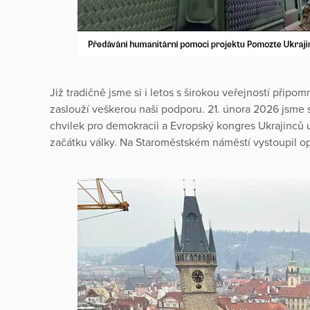
Již tradičně jsme si i letos s širokou veřejností připomn
zaslouží veškerou naši podporu. 21. února 2026 jsme s
chvilek pro demokracii a Evropský kongres Ukrajinců 
začátku války. Na Staroměstském náměstí vystoupil op