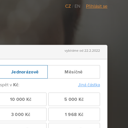
CZ
/
EN
Přihlásit se
vybíráme od 22.2.2022
Jednorázově
Měsíčně
ispět v
Kč
:
Jiná částka
10 000 Kč
5 000 Kč
3 000 Kč
1 968 Kč