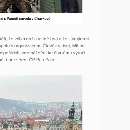
ěli, že válka na Ukrajině trvá a že Ukrajina si
polu s organizacemi Člověk v tísni, Milion
uspořádali shromáždění ke čtvrtému výročí
ět i prezident ČR Petr Pavel.