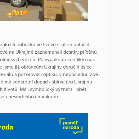
založili pobočku ve Lvově s cílem natáčet
ové na Ukrajině zaznamenali desítky příběhů
politických vězňů. Po vypuknutí konfliktu nás
jsme již obráncům Ukrajiny doručili tisíce
riálu a pozorovací optiku, v neposlední řadě i
ě má konkrétní dopad - sbírka pro Ukrajinu
ch životů. Má i symbolický význam - oběť
jsou nesmrtícího charakteru.