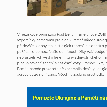
V neziskové organizaci Post Bellum jsme v roce 2O19 
vzpomínky pamětníků pro archiv Paměť národa. Koleg
především z doby stalinistických represí, disidentů a 
požádali o pomoc. Nešlo odmítnout. Díky Vaší podpoře 
neprůstřelných vest a helem, tuny zdravotnického mate
plně vybavené sanitní a hasičské vozy. Pomoc Ukrajin
Paměti národa prokazatelně zachránila desítky lidský
agrese ví, že není sama. Všechny zaslané prostředky 