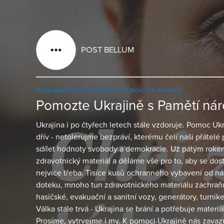
POST BELLUM
HUMANITÁRNÍ POMOC
POMOC UKRAJINĚ
Pomozte Ukrajině s Pamětí ná
Ukrajina i po čtyřech letech stále vzdoruje. Pomoc U
dřív - netolerujme bezpráví, kterému čelí naši přátelé 
sdílet hodnoty svobody a demokracie. Už pátým rok
zdravotnický materiál a děláme vše pro to, aby se dosta
nejvíce třeba. Tisíce kusů ochranného vybavení od nás 
doteku, mnoho tun zdravotnického materiálu zachraň
hasičské, evakuační a sanitní vozy, generátory, turniket
Válka stále trvá - Ukrajina se brání a potřebuje materiál
Prosíme, vytrvejme i my. K pomoci Ukrajině nás zavazu