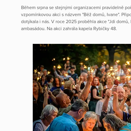
Během srpna se stejnými organizacemi pravidelně p
vzpomínkovou akci s názvem "Běž domů, Ivane". Přip
dotýkala i nás. V roce 2025 proběhla akce "Jdi domů, 
ambasádou. Na akci zahrála kapela Rybičky 48.