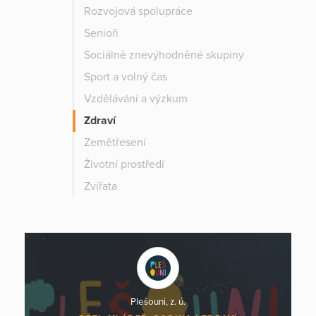
Rozvojová spolupráce
Senioři
Sociálně znevýhodněné skupiny
Sport a volný čas
Vzdělávání a výzkum
Zdraví
Zemětřesení
Životní prostředí
Zvířata
Plešouni, z. ú.