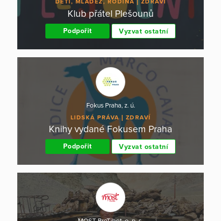
DĚTI, MLÁDEŽ, RODINA
ZDRAVÍ
Klub přátel Plešounů
Podpořit
Vyzvat ostatní
Fokus Praha, z. ú.
LIDSKÁ PRÁVA
ZDRAVÍ
Knihy vydané Fokusem Praha
Podpořit
Vyzvat ostatní
MOST ProTibet, o. p. s.