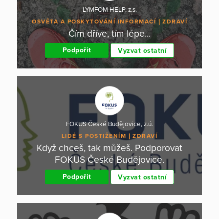
LYMFOM HELP, z.s.
OSVĚTA A POSKYTOVÁNÍ INFORMACÍ
ZDRAVÍ
Čím dříve, tím lépe...
Podpořit
Vyzvat ostatní
FOKUS České Budějovice, z.ú.
LIDÉ S POSTIŽENÍM
ZDRAVÍ
Když chceš, tak můžeš. Podporovat
FOKUS České Budějovice.
Podpořit
Vyzvat ostatní