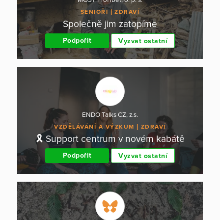
SENIOŘI
ZDRAVÍ
Společně jim zatopíme
Podpořit
Vyzvat ostatní
ENDO Talks CZ, z.s.
VZDĚLÁVÁNÍ A VÝZKUM
ZDRAVÍ
🎗 Support centrum v novém kabátě
Podpořit
Vyzvat ostatní