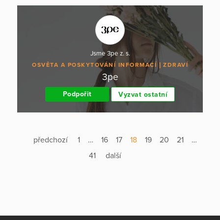
Jsme 3pe z. s.
OSVĚTA A POSKYTOVÁNÍ INFORMACÍ
ZDRAVÍ
3pe
Podpořit
Vyzvat ostatní
předchozí
1
…
16
17
18
19
20
21
…
41
další