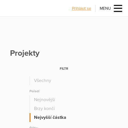
Přihlásit se
MENU
Projekty
FILTR
Všechny
Pořadí
Nejnovější
Brzy končí
Nejvyšší částka