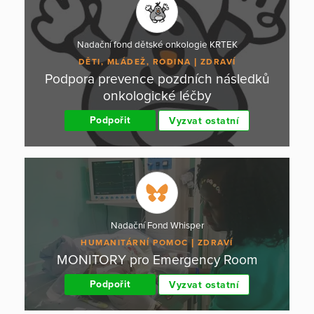
Nadační fond dětské onkologie KRTEK
DĚTI, MLÁDEŽ, RODINA
ZDRAVÍ
Podpora prevence pozdních následků
onkologické léčby
Podpořit
Vyzvat ostatní
Nadační Fond Whisper
HUMANITÁRNÍ POMOC
ZDRAVÍ
MONITORY pro Emergency Room
Podpořit
Vyzvat ostatní