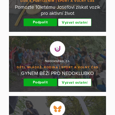
LIDÉ S POSTIŽENÍM
SPORT A VOLNÝ ČAS
Pomozte 10letému Josefovi získat vozík
pro aktivní život
Podpořit
Vyzvat ostatní
Nedoklubko, z.s.
DĚTI, MLÁDEŽ, RODINA
SPORT A VOLNÝ ČAS
GYNEM BĚŽÍ PRO NEDOKLUBKO
Podpořit
Vyzvat ostatní