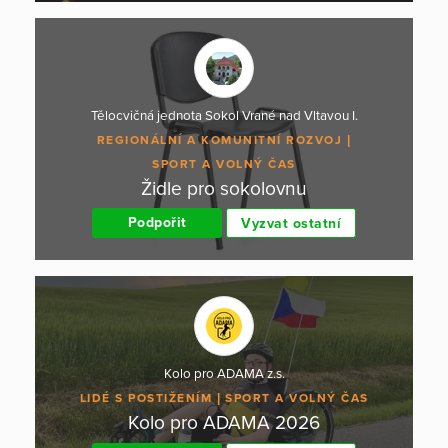
Tělocvičná jednota Sokol Vrané nad Vltavou I.
REGIONÁLNÍ A KOMUNITNÍ ROZVOJ
SPORT A VOLNÝ ČAS
Židle pro sokolovnu
Podpořit
Vyzvat ostatní
Kolo pro ADAMA z.s.
LIDÉ S POSTIŽENÍM
SPORT A VOLNÝ ČAS
Kolo pro ADAMA 2026