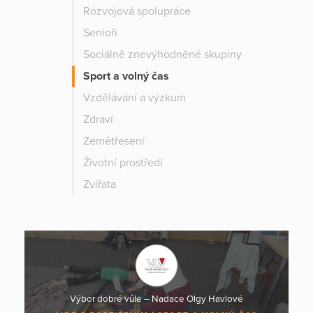
Rozvojová spolupráce
Senioři
Sociálně znevýhodněné skupiny
Sport a volný čas
Vzdělávání a výzkum
Zdraví
Zemětřesení
Životní prostředí
Zvířata
Výbor dobré vůle – Nadace Olgy Havlové