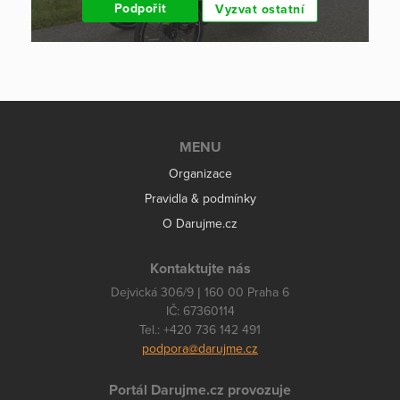
Podpořit
Vyzvat ostatní
MENU
Organizace
Pravidla & podmínky
O Darujme.cz
Kontaktujte nás
Dejvická 306/9 | 160 00 Praha 6
IČ: 67360114
Tel.: +420 736 142 491
podpora@darujme.cz
Portál Darujme.cz provozuje