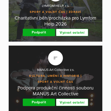
LYMFOM HELP, z.s.
SPORT A VOLNÝ ČAS
ZDRAVÍ
Charitativní běh/procházka pro Lymfom
Help 2026
Podpořit
Vyzvat ostatní
MANUS Art Collective z.s.
KULTURA, UMĚNÍ A HISTORIE
SPORT A VOLNÝ ČAS
Podpora produkční činnosti souboru
MANUS Art Collective
Podpořit
Vyzvat ostatní