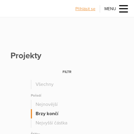
Přihlásit se
MENU
Projekty
FILTR
Všechny
Pořadí
Nejnovější
Brzy končí
Nejvyšší částka