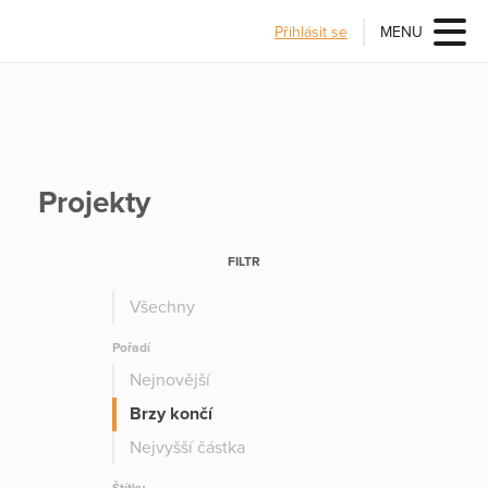
Přihlásit se
MENU
Projekty
FILTR
Všechny
Pořadí
Nejnovější
Brzy končí
Nejvyšší částka