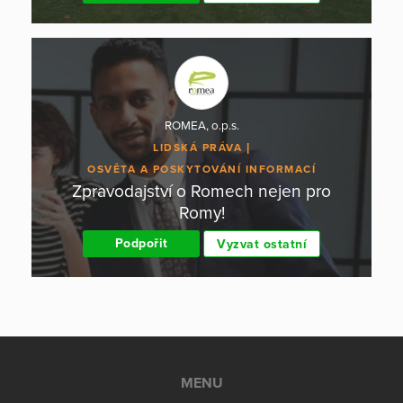
ROMEA, o.p.s.
LIDSKÁ PRÁVA
OSVĚTA A POSKYTOVÁNÍ INFORMACÍ
Zpravodajství o Romech nejen pro
Romy!
Podpořit
Vyzvat ostatní
MENU