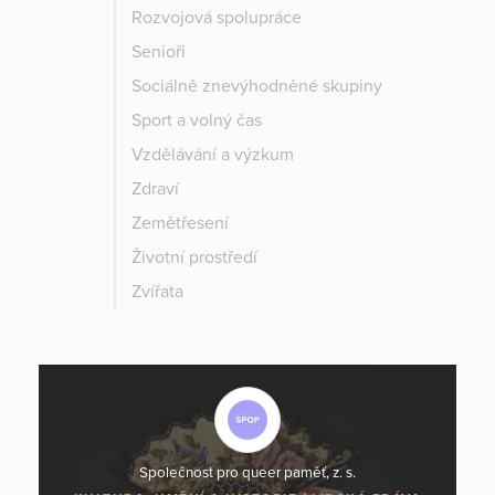
Rozvojová spolupráce
Senioři
Sociálně znevýhodněné skupiny
Sport a volný čas
Vzdělávání a výzkum
Zdraví
Zemětřesení
Životní prostředí
Zvířata
Společnost pro queer paměť, z. s.