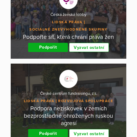
Česká ženská lobby
LIDSKÁ PRÁVA
SOCIÁLNĚ ZNEVÝHODNĚNÉ SKUPINY
Podpořte síť, která chrání práva žen
Podpořit
Vyzvat ostatní
České centrum fundraisingu, z.s.
LIDSKÁ PRÁVA
ROZVOJOVÁ SPOLUPRÁCE
Podpora neziskovek v zemích
bezprostředně ohrožených ruskou
agresí
Podpořit
Vyzvat ostatní