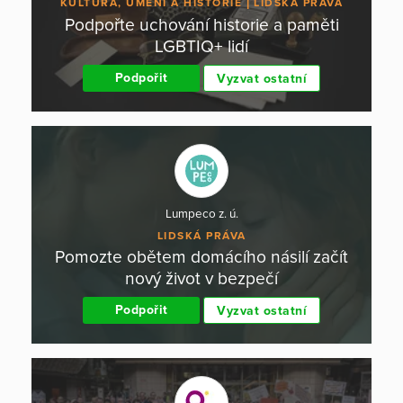
KULTURA, UMĚNÍ A HISTORIE
LIDSKÁ PRÁVA
Podpořte uchování historie a paměti
LGBTIQ+ lidí
Podpořit
Vyzvat ostatní
Lumpeco z. ú.
LIDSKÁ PRÁVA
Pomozte obětem domácího násilí začít
nový život v bezpečí
Podpořit
Vyzvat ostatní