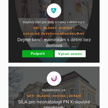
Azylový dům pro ženy a matky s dětmi o.p.s.
DĚTI, MLÁDEŽ, RODINA
SOCIÁLNĚ ZNEVÝHODNĚNÉ SKUPINY
Dejme šanci maminkám s dětmi bez
domova
Podpořit
Vyzvat ostatní
Nedoklubko, z.s.
DĚTI, MLÁDEŽ, RODINA
ZDRAVÍ
SÍLA pro neonatologii FN Královské
Vinohrady