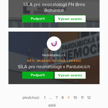
SÍLA pro neonatologii FN Brno
Bohunice
Podpořit
Vyzvat ostatní
Nedoklubko, z.s.
DĚTI, MLÁDEŽ, RODINA
ZDRAVÍ
SÍLA pro neonatologii v Pardubicích
Podpořit
Vyzvat ostatní
předchozí
1
…
7
8
9
10
11
12
další