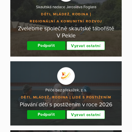
Skautská nadace Jaroslava Foglara
DĚTI, MLÁDEŽ, RODINA
REGIONÁLNÍ A KOMUNITNÍ ROZVOJ
Zvelebme společně skautské tábořiště
V Pekle
Podpořit
Vyzvat ostatní
Péče bez překážek, z. s.
DĚTI, MLÁDEŽ, RODINA
LIDÉ S POSTIŽENÍM
Plavání dětí s postižením v roce 2026
Podpořit
Vyzvat ostatní