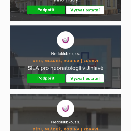
Podpořit
Vyzvat ostatní
Nedoklubko, z.s.
DĚTI, MLÁDEŽ, RODINA
ZDRAVÍ
SÍLA pro neonatologii v Jihlavě
Podpořit
Vyzvat ostatní
Nedoklubko, z.s.
DĚTI, MLÁDEŽ, RODINA
ZDRAVÍ