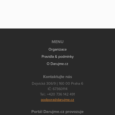
MENU
Organizace
Pravidla & podmínky
O Darujme.cz
Kontaktujte nás
Dejvická 306/9 | 160 00 Praha 6
IČ: 67360114
Tel.: +420 736 142 491
podpora@darujme.cz
Portál Darujme.cz provozuje