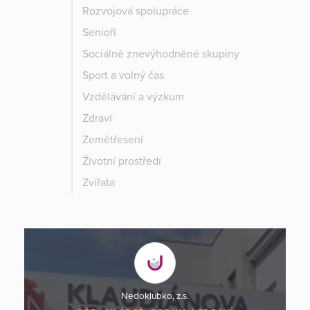
Rozvojová spolupráce
Senioři
Sociálně znevýhodněné skupiny
Sport a volný čas
Vzdělávání a výzkum
Zdraví
Zemětřesení
Životní prostředí
Zvířata
Nedoklubko, z.s.