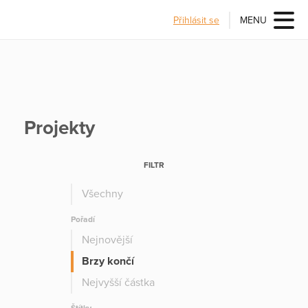
Přihlásit se
MENU
Projekty
FILTR
Všechny
Pořadí
Nejnovější
Brzy končí
Nejvyšší částka