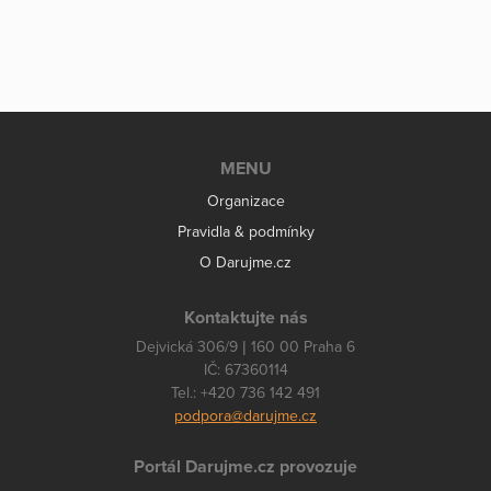
MENU
Organizace
Pravidla & podmínky
O Darujme.cz
Kontaktujte nás
Dejvická 306/9 | 160 00 Praha 6
IČ: 67360114
Tel.: +420 736 142 491
podpora@darujme.cz
Portál Darujme.cz provozuje