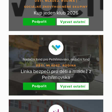
DĚTI, MLÁDEŽ, RODINA
SOCIÁLNĚ ZNEVÝHODNĚNÉ SKUPINY
Kup jeden klub 2026
Podpořit
Vyzvat ostatní
Nadační fond pro Pelhřimovsko, nadační fond
DĚTI, MLÁDEŽ, RODINA
Linka bezpečí pro děti a mládež z
Pelhřimovska
Podpořit
Vyzvat ostatní