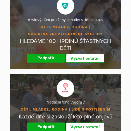
Azylový dům pro ženy a matky s dětmi o.p.s.
DĚTI, MLÁDEŽ, RODINA
SOCIÁLNĚ ZNEVÝHODNĚNÉ SKUPINY
HLEDÁME 100 HRDINŮ ŠŤASTNÝCH
DĚTÍ
Podpořit
Vyzvat ostatní
Nadační fond, Agora 7
DĚTI, MLÁDEŽ, RODINA
LIDÉ S POSTIŽENÍM
Každé dítě si zaslouží léto plné objevů
Podpořit
Vyzvat ostatní