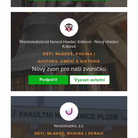
Římskokatolická farnost Hradec Králové - Nový Hradec
Králové
DĚTI, MLÁDEŽ, RODINA
KULTURA, UMĚNÍ A HISTORIE
Nový zvon pro naši zvoničku
Podpořit
Vyzvat ostatní
Nedoklubko, z.s.
DĚTI, MLÁDEŽ, RODINA
ZDRAVÍ