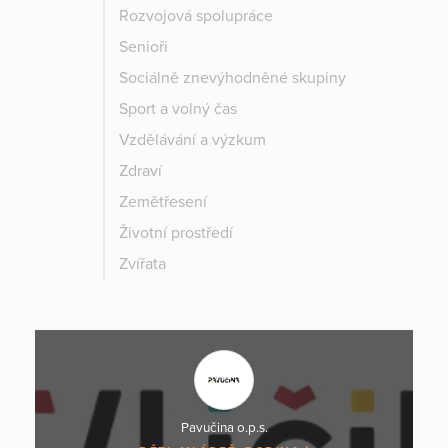
Rozvojová spolupráce
Senioři
Sociálně znevýhodněné skupiny
Sport a volný čas
Vzdělávání a výzkum
Zdraví
Zemětřesení
Životní prostředí
Zvířata
Pavučina o.p.s.