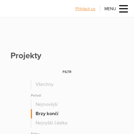
Přihlásit se
MENU
Projekty
FILTR
Všechny
Pořadí
Nejnovější
Brzy končí
Nejvyšší částka