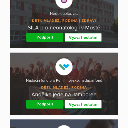
Nedoklubko, z.s.
DĚTI, MLÁDEŽ, RODINA
ZDRAVÍ
SÍLA pro neonatologii v Mostě
Podpořit
Vyzvat ostatní
Nadační fond pro Pelhřimovsko, nadační fond
DĚTI, MLÁDEŽ, RODINA
Andělka jede na Jamboree
Podpořit
Vyzvat ostatní