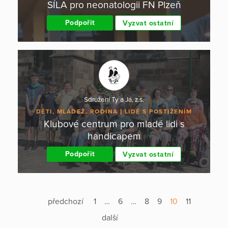
SÍLA pro neonatologii FN Plzeň
Podpořit
Vyzvat ostatní
Sdružení Ty a Já, z.s.
DĚTI, MLÁDEŽ, RODINA
LIDÉ S POSTIŽENÍM
Klubové centrum pro mladé lidi s
handicapem
Podpořit
Vyzvat ostatní
předchozí
1
…
6
…
8
9
10
11
další