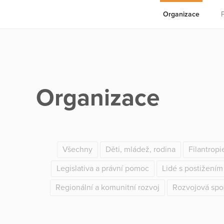
Organizace
Organizace
Všechny
Děti, mládež, rodina
Filantropi
Legislativa a právní pomoc
Lidé s postižením
Regionální a komunitní rozvoj
Rozvojová spo