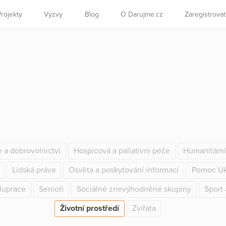
Projekty
Výzvy
Blog
O Darujme.cz
Zaregistrova
e a dobrovolnictví
Hospicová a paliativní péče
Humanitárn
Lidská práva
Osvěta a poskytování informací
Pomoc Uk
lupráce
Senioři
Sociálně znevýhodněné skupiny
Sport 
Životní prostředí
Zvířata