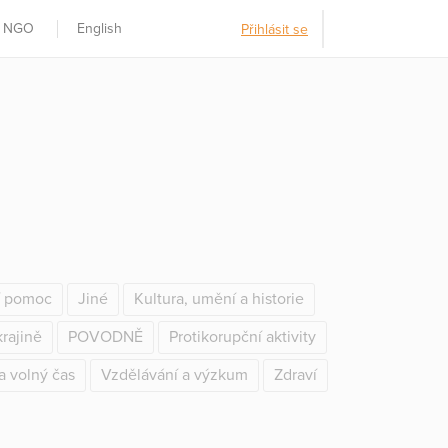
t NGO
English
Přihlásit se
í pomoc
Jiné
Kultura, umění a historie
rajině
POVODNĚ
Protikorupční aktivity
a volný čas
Vzdělávání a výzkum
Zdraví