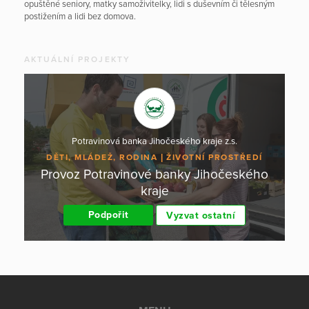
opuštěné seniory, matky samoživitelky, lidi s duševním či tělesným
postižením a lidi bez domova.
AKTUÁLNÍ PROJEKTY
Potravinová banka Jihočeského kraje z.s.
DĚTI, MLÁDEŽ, RODINA
ŽIVOTNÍ PROSTŘEDÍ
Provoz Potravinové banky Jihočeského
kraje
Podpořit
Vyzvat ostatní