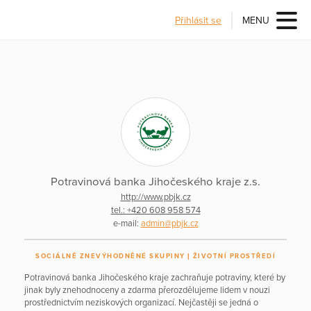
Přihlásit se
MENU
Potravinová banka Jihočeského kraje z.s.
http://www.pbjk.cz
tel.: +420 608 958 574
e-mail:
admin@pbjk.cz
SOCIÁLNĚ ZNEVÝHODNĚNÉ SKUPINY
ŽIVOTNÍ PROSTŘEDÍ
Potravinová banka Jihočeského kraje zachraňuje potraviny, které by
jinak byly znehodnoceny a zdarma přerozdělujeme lidem v nouzi
prostřednictvím neziskových organizací. Nejčastěji se jedná o