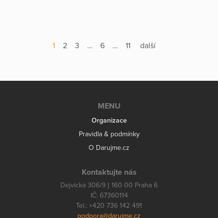
1
2
3
…
6
…
11
další
MENU
Organizace
Pravidla & podmínky
O Darujme.cz
Kontaktujte nás
Dejvická 306/9 | 160 00 Praha 6
IČ: 67360114
Tel.: +420 736 142 491
podpora@darujme.cz