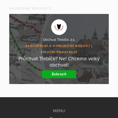
UKONČENÉ PROJEKTY
Obchvat Třebíče, z.s.
REGIONÁLNÍ A KOMUNITNÍ ROZVOJ
ŽIVOTNÍ PROSTŘEDÍ
Průchvat Třebíče? Ne! Chceme velký
obchvat!
Zobrazit
MENU