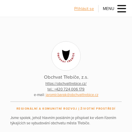
Přihlásit se
MENU
Obchvat Třebíče, z.s.
https://obchvattrebice.cz/
tel.: +420 724 006 179
e-mail:
jaromir.barak@obchvattrebice.cz
REGIONÁLNÍ A KOMUNITNÍ ROZVOJ
ŽIVOTNÍ PROSTŘEDÍ
Jsme spolek, jehož hlavním posláním je přispívat ke všem řízením
týkajících se vybudování obchvatu města Třebíče.