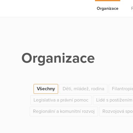
Organizace
Organizace
Všechny
Děti, mládež, rodina
Filantropi
Legislativa a právní pomoc
Lidé s postižením
Regionální a komunitní rozvoj
Rozvojová spo