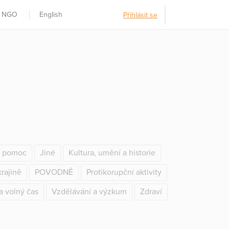
t NGO
English
Přihlásit se
í pomoc
Jiné
Kultura, umění a historie
rajině
POVODNĚ
Protikorupční aktivity
a volný čas
Vzdělávání a výzkum
Zdraví