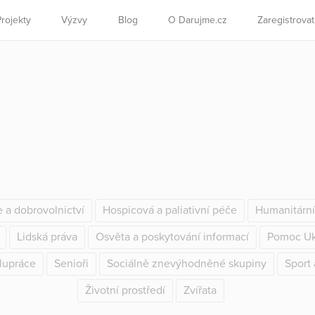
Projekty
Výzvy
Blog
O Darujme.cz
Zaregistrova
e a dobrovolnictví
Hospicová a paliativní péče
Humanitárn
Lidská práva
Osvěta a poskytování informací
Pomoc Uk
lupráce
Senioři
Sociálně znevýhodněné skupiny
Sport 
Životní prostředí
Zvířata