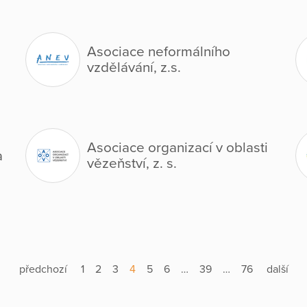
Asociace neformálního
vzdělávání, z.s.
Asociace organizací v oblasti
a
vězeňství, z. s.
předchozí
1
2
3
4
5
6
…
39
…
76
další