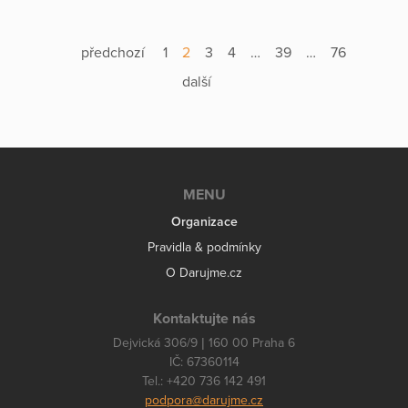
předchozí
1
2
3
4
…
39
…
76
další
MENU
Organizace
Pravidla & podmínky
O Darujme.cz
Kontaktujte nás
Dejvická 306/9 | 160 00 Praha 6
IČ: 67360114
Tel.: +420 736 142 491
podpora@darujme.cz