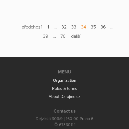
předchozí
1
…
32
33
34
35
36
…
39
…
76
další
MENU
Organization
Rules & terms
About Darujme.cz
Contact us
Dejvická 306/9 | 160 00 Praha 6
IČ: 67360114