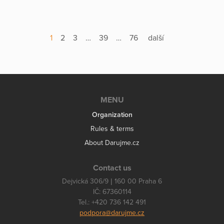
1
2
3
…
39
…
76
další
MENU
Organization
Rules & terms
About Darujme.cz
Contact us
Dejvická 306/9 | 160 00 Praha 6
IČ: 67360114
Tel.: +420 736 142 491
podpora@darujme.cz