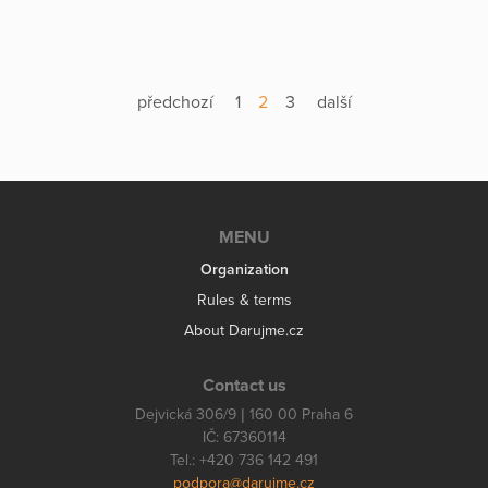
předchozí
1
2
3
další
MENU
Organization
Rules & terms
About Darujme.cz
Contact us
Dejvická 306/9 | 160 00 Praha 6
IČ: 67360114
Tel.: +420 736 142 491
podpora@darujme.cz