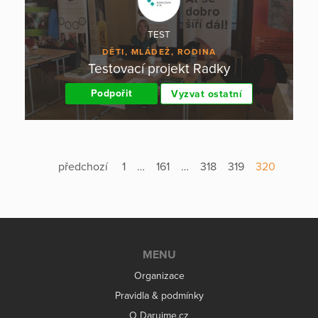
TEST
DĚTI, MLÁDEŽ, RODINA
Testovací projekt Radky
Podpořit
Vyzvat ostatní
předchozí
1
…
161
…
318
319
320
MENU
Organizace
Pravidla & podmínky
O Darujme.cz