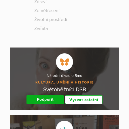
Zdraví
Zemětřesení
Životní prostředí
Zvířata
Národní divadlo Brno
KULTURA, UMĚNÍ A HISTORIE
Světoběžníci DSB
Podpořit
Vyzvat ostatní