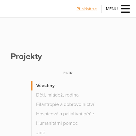
Přihlásit se
MENU
Projekty
FILTR
Všechny
Děti, mládež, rodina
Filantropie a dobrovolnictví
Hospicová a paliativní péče
Humanitární pomoc
Jiné