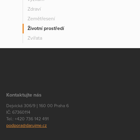
Zdraví
Zemětřesení
Životní prostředí
Zvířata
Kontaktujte nás
Dejvická 306/9 | 160 00 Praha 6
IČ: 67360114
Tel.: +420 736 142 491
podpora@darujme.cz