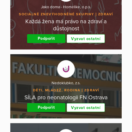
Jako doma - Homelike, o.p.s.
SOCIÁLNĚ ZNEVÝHODNĚNÉ SKUPINY
ZDRAVÍ
Každá žena má právo na zdraví a
důstojnost
Podpořit
Vyzvat ostatní
Nedoklubko, z.s.
DĚTI, MLÁDEŽ, RODINA
ZDRAVÍ
SÍLA pro neonatologii FN Ostrava
Podpořit
Vyzvat ostatní