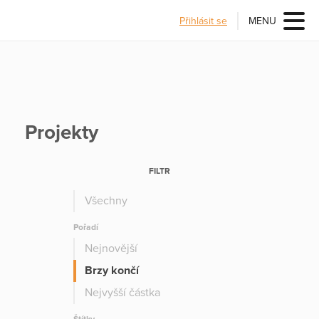
Přihlásit se
MENU
Projekty
FILTR
Všechny
Pořadí
Nejnovější
Brzy končí
Nejvyšší částka