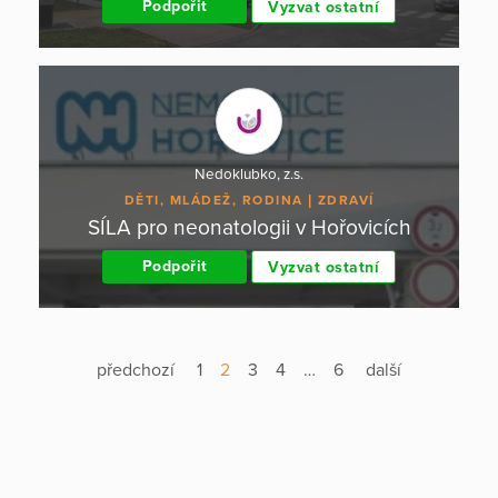
Podpořit
Vyzvat ostatní
Nedoklubko, z.s.
DĚTI, MLÁDEŽ, RODINA
ZDRAVÍ
SÍLA pro neonatologii v Hořovicích
Podpořit
Vyzvat ostatní
předchozí
1
2
3
4
…
6
další