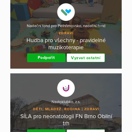
Nadační fond pro Pelhřimovsko, nadační fond
ZDRAVÍ
Hudba pro všechny - pravidelné
muzikoterapie
Podpořit
Vyzvat ostatní
Nedoklubko, z.s.
DĚTI, MLÁDEŽ, RODINA
ZDRAVÍ
SÍLA pro neonatologii FN Brno Obilní
trh