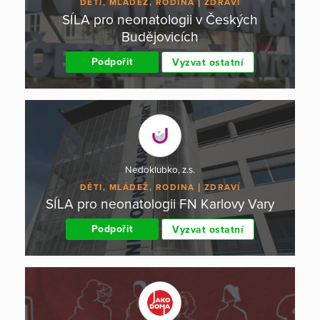
DĚTI, MLÁDEŽ, RODINA
ZDRAVÍ
SÍLA pro neonatologii v Českých
Budějovicích
Podpořit
Vyzvat ostatní
Nedoklubko, z.s.
DĚTI, MLÁDEŽ, RODINA
ZDRAVÍ
SÍLA pro neonatologii FN Karlovy Vary
Podpořit
Vyzvat ostatní