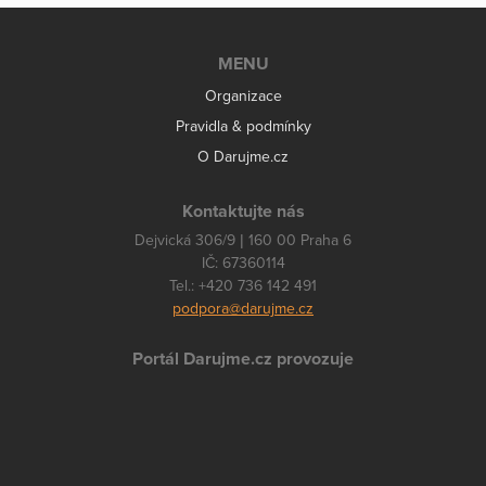
MENU
Organizace
Pravidla & podmínky
O Darujme.cz
Kontaktujte nás
Dejvická 306/9 | 160 00 Praha 6
IČ: 67360114
Tel.: +420 736 142 491
podpora@darujme.cz
Portál Darujme.cz provozuje