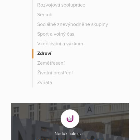
Rozvojová spolupráce
Senioři
Sociálně znevýhodněné skupiny
Sport a volný čas
Vzdělávání a výzkum
Zdraví
Zemětřesení
Životní prostředí
Zvířata
Nedoklubko, z.s.