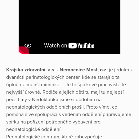
Krajská zdravotní, a.s. - Nemocnice Most, o.z.
je jedním z
dvanácti perinatologických center, kde se starají o ta
úplně nejmenší miminka... Je to špičkové pracoviště té
nejvyšší úrovně. Rodiče a jejich děti tu mají tu nejlepší
péči. I my v Nedoklubku jsme si obdobím na
neonatologických odděleních prošli. Proto víme, co
pomáhá a ve spolupráci s vedením oddělení připravujeme
sbírku na pořízení potřebného vybavení pro
neonatologické oddělení.
Perinatologické centrum, které zabezpečuje