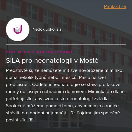
Přihlásit se
Nedoklubko, z.s.
DĚTI, MLÁDEŽ, RODINA
ZDRAVÍ
SÍLA pro neonatologii v Mostě
Představte si, že nemůžete mít své novorozené miminko
doma několik týdnů nebo i měsíců. Přišlo na svět
předčasně... Oddělení neonatologie se stává pro takové
rodiny dočasným náhradním domovem. Miminka do dlaně
potřebují sílu, aby svou cestu neonatologií zvládla.
Společně můžeme pomoci tomu, aby miminka a rodiče
strávili toto období příjemněji... 💜 Pojďme jim společně
poslat sílu! 💜