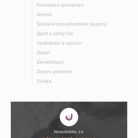
Rozvojová spolupráce
Senioři
Sociálně znevýhodněné skupiny
Sport a volný čas
Vzdělávání a výzkum
Zdraví
Zemětřesení
Životní prostředí
Zvířata
Nedoklubko, z.s.