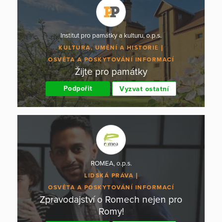
Institut pro památky a kulturu, o.p.s.
KULTURA, UMĚNÍ A HISTORIE
OSVĚTA A POSKYTOVÁNÍ INFORMACÍ
Žijte pro památky
Podpořit
Vyzvat ostatní
ROMEA, o.p.s.
LIDSKÁ PRÁVA
OSVĚTA A POSKYTOVÁNÍ INFORMACÍ
Zpravodajství o Romech nejen pro
Romy!