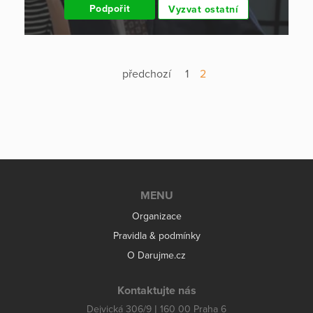
Podpořit
Vyzvat ostatní
předchozí
1
2
MENU
Organizace
Pravidla & podmínky
O Darujme.cz
Kontaktujte nás
Dejvická 306/9 | 160 00 Praha 6