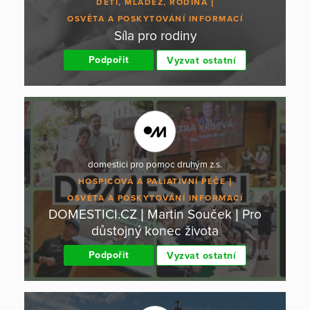
DĚTI, MLÁDEŽ, RODINA
OSVĚTA A POSKYTOVÁNÍ INFORMACÍ
Síla pro rodiny
Podpořit
Vyzvat ostatní
domestici pro pomoc druhým z.s.
HOSPICOVÁ A PALIATIVNÍ PÉČE
OSVĚTA A POSKYTOVÁNÍ INFORMACÍ
DOMESTICI.CZ | Martin Souček | Pro
důstojný konec života
Podpořit
Vyzvat ostatní