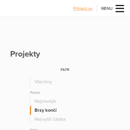
Přihlásit se
MENU
Projekty
FILTR
Všechny
Pořadí
Nejnovější
Brzy končí
Nejvyšší částka