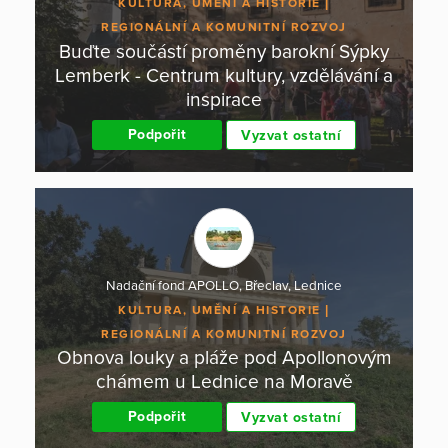
KULTURA, UMĚNÍ A HISTORIE
REGIONÁLNÍ A KOMUNITNÍ ROZVOJ
Buďte součástí proměny barokní Sýpky
Lemberk - Centrum kultury, vzdělávání a
inspirace
Podpořit
Vyzvat ostatní
Nadační fond APOLLO, Břeclav, Lednice
KULTURA, UMĚNÍ A HISTORIE
REGIONÁLNÍ A KOMUNITNÍ ROZVOJ
Obnova louky a pláže pod Apollonovým
chámem u Lednice na Moravě
Podpořit
Vyzvat ostatní