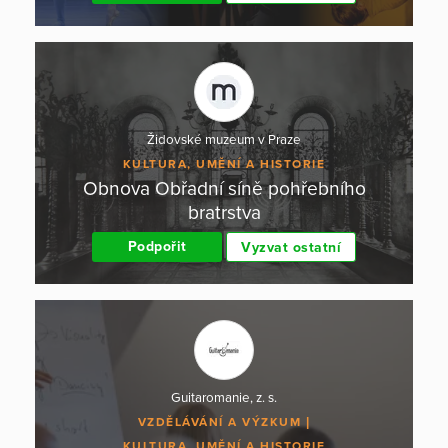
Židovské muzeum v Praze
KULTURA, UMĚNÍ A HISTORIE
Obnova Obřadní síně pohřebního
bratrstva
Podpořit
Vyzvat ostatní
Guitaromanie, z. s.
VZDĚLÁVÁNÍ A VÝZKUM
KULTURA, UMĚNÍ A HISTORIE