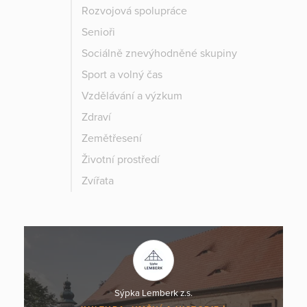
Rozvojová spolupráce
Senioři
Sociálně znevýhodněné skupiny
Sport a volný čas
Vzdělávání a výzkum
Zdraví
Zemětřesení
Životní prostředí
Zvířata
Sýpka Lemberk z.s.