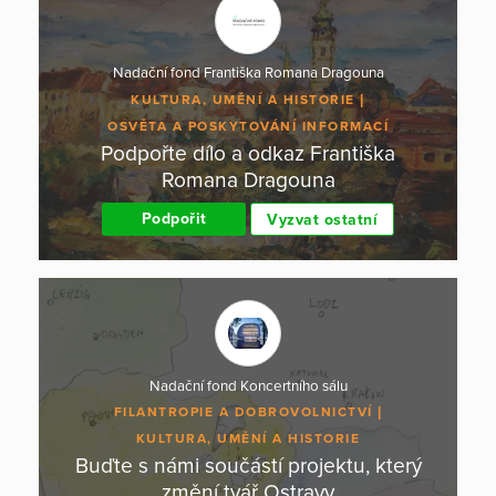
Nadační fond Františka Romana Dragouna
KULTURA, UMĚNÍ A HISTORIE
OSVĚTA A POSKYTOVÁNÍ INFORMACÍ
Podpořte dílo a odkaz Františka
Romana Dragouna
Podpořit
Vyzvat ostatní
Nadační fond Koncertního sálu
FILANTROPIE A DOBROVOLNICTVÍ
KULTURA, UMĚNÍ A HISTORIE
Buďte s námi součástí projektu, který
změní tvář Ostravy