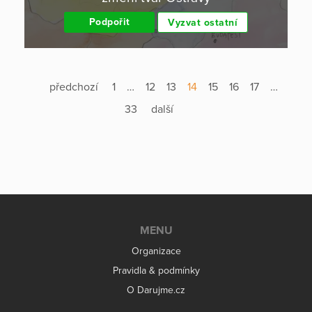
Podpořit
Vyzvat ostatní
předchozí
1
…
12
13
14
15
16
17
…
33
další
MENU
Organizace
Pravidla & podmínky
O Darujme.cz