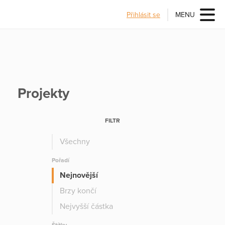
Přihlásit se
MENU
Projekty
FILTR
Všechny
Pořadí
Nejnovější
Brzy končí
Nejvyšší částka