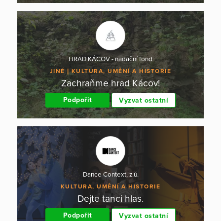
HRAD KÁCOV - nadační fond
JINÉ
KULTURA, UMĚNÍ A HISTORIE
Zachraňme hrad Kácov!
Podpořit
Vyzvat ostatní
Dance Context, z.ú.
KULTURA, UMĚNÍ A HISTORIE
Dejte tanci hlas.
Podpořit
Vyzvat ostatní