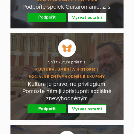
Podpořte spolek Guitaromanie, z. s.
Podpořit
Vyzvat ostatní
Snížit kultuře práh z. s.
KULTURA, UMĚNÍ A HISTORIE
SOCIÁLNĚ ZNEVÝHODNĚNÉ SKUPINY
Kultura je právo, ne privilegium:
Pomozte nám ji zpřístupnit sociálně
znevýhodněným
Podpořit
Vyzvat ostatní