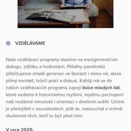
V
ZDĚLÁVÁME
Naše vzdělávací programy stavíme na mezigeneračním
dialogu, zážitku a hodnotách. Příběhy pamětníků
přibližujeme mladé generaci ve školách i mimo ně, skrze
přímý kontakt, tvůrčí práci a diskusi. Každý rok se do
našich vzdělávacích programů zapojí
tisíce mladých lidí
,
které vedeme k historickému myšlení, lepšímu pochopení
naší nedávné minulosti i orientaci v dnešním světě. Učíme
je přemýšlet v souvislostech, ptát se, naslouchat a vnímat
zkušenost těch, kteří tu byli před nimi.
V roce 2025: