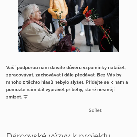
Vaší podporou nám dáváte důvěru vzpomínky natáčet,
zpracovávat, zachovávat i dále předávat. Bez Vás by
mnoho z těchto hlasů nebylo slyšet. Přidejte se k nám a
pomozte nám dál vyprávět příběhy, které nesmějí
zmizet.
💙
Sdílet:
Dárcovské výzvy k projektu