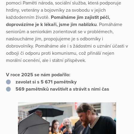
pomoci Paměti národa, sociální služba, která podporuje
hrdiny, veterány a bojovníky za svobodu v jejich
každodenním životě.
Pomáháme jim zajistit péči,
doprovázíme je k lékaři, jsme jim nablízku
. Pomáháme
seniorům a seniorkám zorientovat se v problémech,
nasloucháme jim, propojujeme je s odborníky i
dobrovolníky. Pomáháme ale i s žádostmi o uznání účasti v
odboji či odporu proti komunismu, což přináší nejen
morální ocenění, ale i státní příspěvek.
V roce 2025 se nám podařilo:
zavolat si s 5 671 pamětníky
569 pamětníků navštívit a strávit s nimi čas