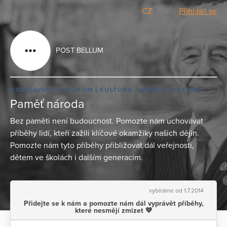
CZ
/
EN
Přihlásit se
POST BELLUM
VZDĚLÁVÁNÍ A VÝZKUM
KULTURA, UMĚNÍ A HISTORIE
Paměť národa
Bez paměti není budoucnost. Pomozte nám uchovávat
příběhy lidí, kteří zažili klíčové okamžiky našich dějin.
Pomozte nám tyto příběhy přibližovat dál veřejnosti,
dětem ve školách i dalším generacím.
vybíráme od 1.7.2014
Přidejte se k nám a pomozte nám dál vyprávět příběhy,
které nesmějí zmizet 💙