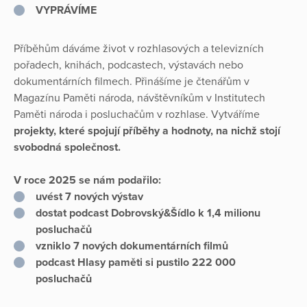
VYPRÁVÍME
Příběhům dáváme život v rozhlasových a televizních
pořadech, knihách, podcastech, výstavách nebo
dokumentárních filmech. Přinášíme je čtenářům v
Magazínu Paměti národa, návštěvníkům v Institutech
Paměti národa i posluchačům v rozhlase. Vytváříme
projekty, které spojují příběhy a hodnoty, na nichž stojí
svobodná společnost.
V roce 2025 se nám podařilo:
uvést 7 nových výstav
dostat podcast Dobrovský&Šídlo k 1,4 milionu
posluchačů
vzniklo 7 nových dokumentárních filmů
podcast Hlasy paměti si pustilo 222 000
posluchačů