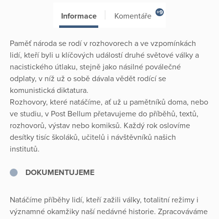
+9
Informace
Komentáře
Paměť národa se rodí v rozhovorech a ve vzpomínkách
lidí, kteří byli u klíčových událostí druhé světové války a
nacistického útlaku, stejně jako násilné poválečné
odplaty, v níž už o sobě dávala vědět rodící se
komunistická diktatura.
Rozhovory, které natáčíme, ať už u pamětníků doma, nebo
ve studiu, v Post Bellum přetavujeme do příběhů, textů,
rozhovorů, výstav nebo komiksů. Každý rok oslovíme
desítky tisíc školáků, učitelů i návštěvníků našich
institutů.
DOKUMENTUJEME
Natáčíme příběhy lidí, kteří zažili války, totalitní režimy i
významné okamžiky naší nedávné historie. Zpracováváme