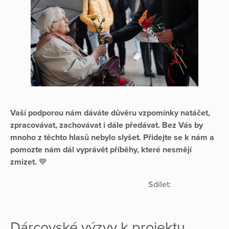
Vaší podporou nám dáváte důvěru vzpomínky natáčet,
zpracovávat, zachovávat i dále předávat. Bez Vás by
mnoho z těchto hlasů nebylo slyšet. Přidejte se k nám a
pomozte nám dál vyprávět příběhy, které nesmějí
zmizet.
💙
Sdílet:
Dárcovské výzvy k projektu