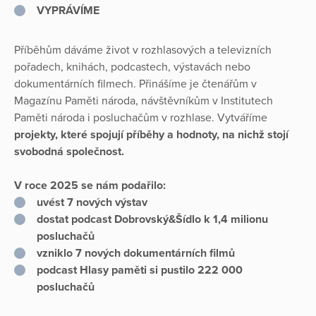
VYPRÁVÍME
Příběhům dáváme život v rozhlasových a televizních
pořadech, knihách, podcastech, výstavách nebo
dokumentárních filmech. Přinášíme je čtenářům v
Magazínu Paměti národa, návštěvníkům v Institutech
Paměti národa i posluchačům v rozhlase. Vytváříme
projekty, které spojují příběhy a hodnoty, na nichž stojí
svobodná společnost.
V roce 2025 se nám podařilo:
uvést 7 nových výstav
dostat podcast Dobrovský&Šídlo k 1,4 milionu
posluchačů
vzniklo 7 nových dokumentárních filmů
podcast Hlasy paměti si pustilo 222 000
posluchačů