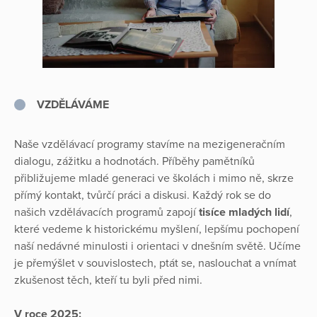
V
ZDĚLÁVÁME
Naše vzdělávací programy stavíme na mezigeneračním
dialogu, zážitku a hodnotách. Příběhy pamětníků
přibližujeme mladé generaci ve školách i mimo ně, skrze
přímý kontakt, tvůrčí práci a diskusi. Každý rok se do
našich vzdělávacích programů zapojí
tisíce mladých lidí
,
které vedeme k historickému myšlení, lepšímu pochopení
naší nedávné minulosti i orientaci v dnešním světě. Učíme
je přemýšlet v souvislostech, ptát se, naslouchat a vnímat
zkušenost těch, kteří tu byli před nimi.
V roce 2025: