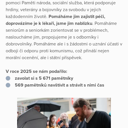
pomoci Paměti národa, sociální služba, která podporuje
hrdiny, veterány a bojovníky za svobodu v jejich
každodenním životě.
Pomáháme jim zajistit péči,
doprovázíme je k lékaři, jsme jim nablízku
. Pomáháme
seniorům a seniorkám zorientovat se v problémech,
nasloucháme jim, propojujeme je s odborníky i
dobrovolníky. Pomáháme ale i s žádostmi o uznání účasti v
odboji či odporu proti komunismu, což přináší nejen
morální ocenění, ale i státní příspěvek.
V roce 2025 se nám podařilo:
zavolat si s 5 671 pamětníky
569 pamětníků navštívit a strávit s nimi čas