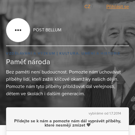
CZ
/
EN
Přihlásit se
POST BELLUM
VZDĚLÁVÁNÍ A VÝZKUM
KULTURA, UMĚNÍ A HISTORIE
Paměť národa
Bez paměti není budoucnost. Pomozte nám uchovávat
příběhy lidí, kteří zažili klíčové okamžiky našich dějin.
Pomozte nám tyto příběhy přibližovat dál veřejnosti,
dětem ve školách i dalším generacím.
vybíráme od 1.7.2014
Přidejte se k nám a pomozte nám dál vyprávět příběhy,
které nesmějí zmizet 💙