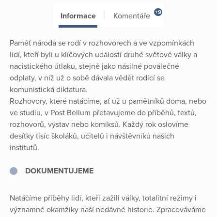
+9
Informace
Komentáře
Paměť národa se rodí v rozhovorech a ve vzpomínkách
lidí, kteří byli u klíčových událostí druhé světové války a
nacistického útlaku, stejně jako násilné poválečné
odplaty, v níž už o sobě dávala vědět rodící se
komunistická diktatura.
Rozhovory, které natáčíme, ať už u pamětníků doma, nebo
ve studiu, v Post Bellum přetavujeme do příběhů, textů,
rozhovorů, výstav nebo komiksů. Každý rok oslovíme
desítky tisíc školáků, učitelů i návštěvníků našich
institutů.
DOKUMENTUJEME
Natáčíme příběhy lidí, kteří zažili války, totalitní režimy i
významné okamžiky naší nedávné historie. Zpracováváme