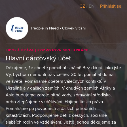
CZ
/
EN
Přihlásit se
People in Need - Člověk v tísni
LIDSKÁ PRÁVA
ROZVOJOVÁ SPOLUPRÁCE
Hlavní dárcovský účet
Děkujeme, že chcete pomáhat s námi! Bez dárců, jako jste
Vy, bychom nemohli už více než 30 let pomáhat doma i
ve světě. Pomáháme obětem válečných konfliktů v
Ukrajině a v dalších zemích. V chudých zemích Afriky a
Asie budujeme zdroje pitné vody, zdravotní střediska,
nebo zlepšujeme vzdělávání. Hájíme lidská práva.
Pomáháme po povodních a dalších přírodních
katastrofách. Podporujeme děti z českých, sociálně
slabších rodin ve vzdělávání. Ještě jednou děkujeme za