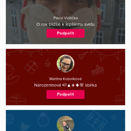
Pavol Vidlička
O rok bližšie k lepšiemu svetu
Podpořit
Martina Kobolková
Narozeninová 🍉🧉☀️🌵🌸 sbírka
Podpořit