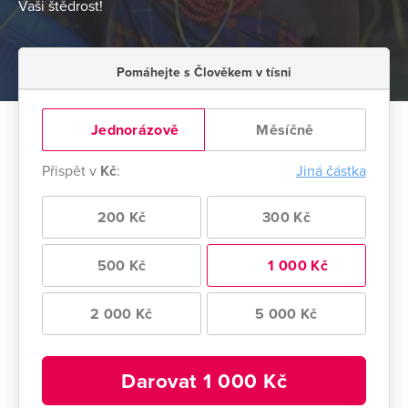
Vaši štědrost!
Pomáhejte s Člověkem v tísni
Jednorázově
Měsíčně
Přispět v
Kč
:
Jiná částka
200 Kč
300 Kč
500 Kč
1 000 Kč
2 000 Kč
5 000 Kč
Darovat
1 000
Kč