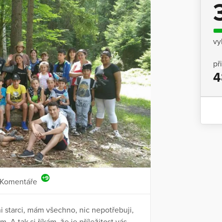
vy
př
4
+9
Komentáře
i starci, mám všechno, nic nepotřebuji,