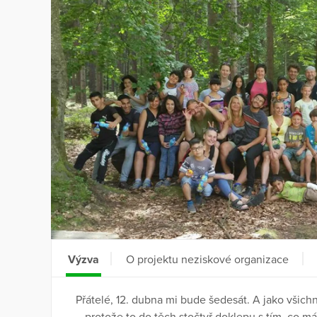
Výzva
O projektu neziskové organizace
Přátelé, 12. dubna mi bude šedesát. A jako všichn