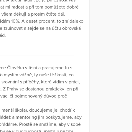
. A tak si říkám, že je příležitost vás
at mi radost a při tom pomůžete dobré
všem děkuji a prosím čtěte dál.
řidám 10%. A deset procent, to zní daleko
e zruinovat a sejde se na účtu obrovská
ád.
čce Člověka v tísni a pracujeme tu s
To myslím vážně, ty naše těžkosti, co
rovnání s příběhy, které vidím v práci,
. Z Prahy se dostanou prakticky jen při
tivaci či pojmenovaný důvod proč
 menší škola), doučujeme je, chodí k
mládež a mentoring jim poskytujeme, aby
 pořádáme. Prostě se snažíme, aby v sobě
aby se v budoucnosti uplatnili na trhu