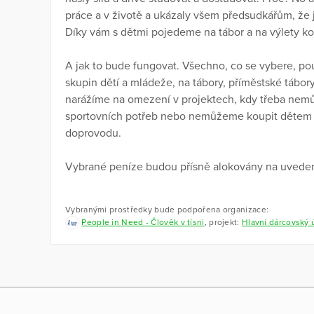
práce a v životě a ukázaly všem předsudkářům, že j
Díky vám s dětmi pojedeme na tábor a na výlety kol
A jak to bude fungovat. Všechno, co se vybere, p
skupin dětí a mládeže, na tábory, příměstské tábory
narážíme na omezení v projektech, kdy třeba nem
sportovních potřeb nebo nemůžeme koupit dětem 
doprovodu.
Vybrané peníze budou přísně alokovány na uvedený
Vybranými prostředky bude podpořena organizace:
People in Need - Člověk v tísni
, projekt:
Hlavní dárcovský 