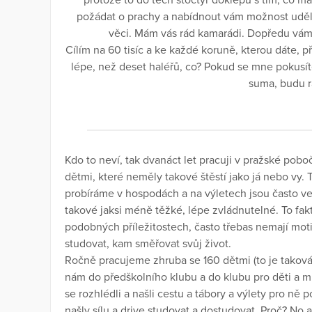
protože to do těch stočtyř doklepu s tím, co mám
požádat o prachy a nabídnout vám možnost uděl
věci. Mám vás rád kamarádi. Dopředu vám 
Cílím na 60 tisíc a ke každé koruně, kterou dáte, p
lépe, než deset haléřů, co? Pokud se mne pokusít
suma, budu r
Kdo to neví, tak dvanáct let pracuji v pražské pobo
dětmi, které neměly takové štěstí jako já nebo vy. 
probíráme v hospodách a na výletech jsou často ve s
takové jaksi méně těžké, lépe zvládnutelné. To fakt
podobných příležitostech, často třebas nemají mo
studovat, kam směřovat svůj život.
Ročně pracujeme zhruba se 160 dětmi (to je taková
nám do předškolního klubu a do klubu pro děti a 
se rozhlédli a našli cestu a tábory a výlety pro ně
našly sílu a drive studovat a dostudovat. Proč? No 