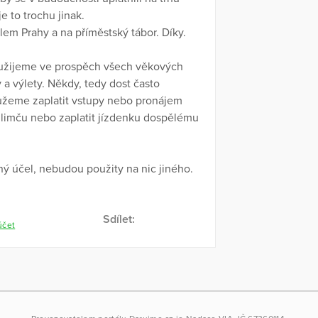
e to trochu jinak.
em Prahy a na příměstský tábor. Díky.
oužijeme ve prospěch všech věkových
 a výlety. Někdy, tedy dost často
ůžeme zaplatit vstupy nebo pronájem
limču nebo zaplatit jízdenku dospělému
 účel, nebudou použity na nic jiného.
Sdílet:
účet