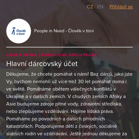
CZ
/
EN
Přihlásit se
People in Need - Člověk v tísni
LIDSKÁ PRÁVA
ROZVOJOVÁ SPOLUPRÁCE
Hlavní dárcovský účet
Děkujeme, že chcete pomáhat s námi! Bez dárců, jako jste
Vy, bychom nemohli už více než 30 let pomáhat doma i
ve světě. Pomáháme obětem válečných konfliktů v
Ukrajině a v dalších zemích. V chudých zemích Afriky a
Asie budujeme zdroje pitné vody, zdravotní střediska,
nebo zlepšujeme vzdělávání. Hájíme lidská práva.
Pomáháme po povodních a dalších přírodních
katastrofách. Podporujeme děti z českých, sociálně
slabších rodin ve vzdělávání. Ještě jednou děkujeme za