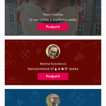
Pavol Vidlička
O rok bližšie k lepšiemu svetu
Podpořit
Martina Kobolková
Narozeninová 🍉🧉☀️🌵🌸 sbírka
Podpořit