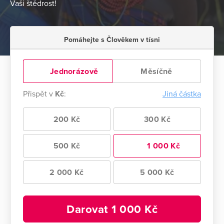
Vaši štědrost!
Pomáhejte s Člověkem v tísni
Jednorázově
Měsíčně
Přispět v
Kč
:
Jiná částka
200 Kč
300 Kč
500 Kč
1 000 Kč
2 000 Kč
5 000 Kč
Darovat
1 000
Kč