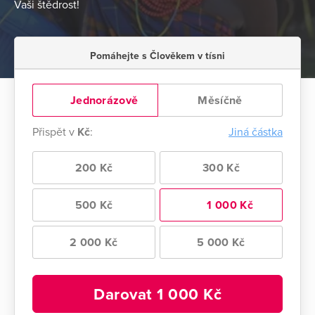
Vaši štědrost!
Pomáhejte s Člověkem v tísni
Jednorázově
Měsíčně
Přispět v
Kč
:
Jiná částka
200 Kč
300 Kč
500 Kč
1 000 Kč
2 000 Kč
5 000 Kč
Darovat
1 000
Kč