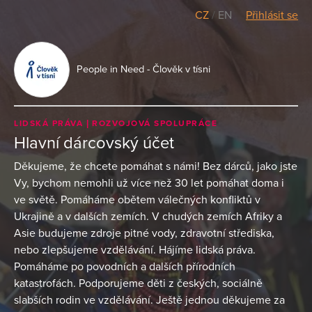
CZ
/
EN
Přihlásit se
People in Need - Člověk v tísni
LIDSKÁ PRÁVA
ROZVOJOVÁ SPOLUPRÁCE
Hlavní dárcovský účet
Děkujeme, že chcete pomáhat s námi! Bez dárců, jako jste
Vy, bychom nemohli už více než 30 let pomáhat doma i
ve světě. Pomáháme obětem válečných konfliktů v
Ukrajině a v dalších zemích. V chudých zemích Afriky a
Asie budujeme zdroje pitné vody, zdravotní střediska,
nebo zlepšujeme vzdělávání. Hájíme lidská práva.
Pomáháme po povodních a dalších přírodních
katastrofách. Podporujeme děti z českých, sociálně
slabších rodin ve vzdělávání. Ještě jednou děkujeme za