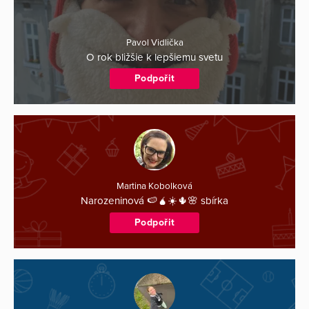
Pavol Vidlička
O rok bližšie k lepšiemu svetu
Podpořit
Martina Kobolková
Narozeninová 🍉🧉☀️🌵🌸 sbírka
Podpořit